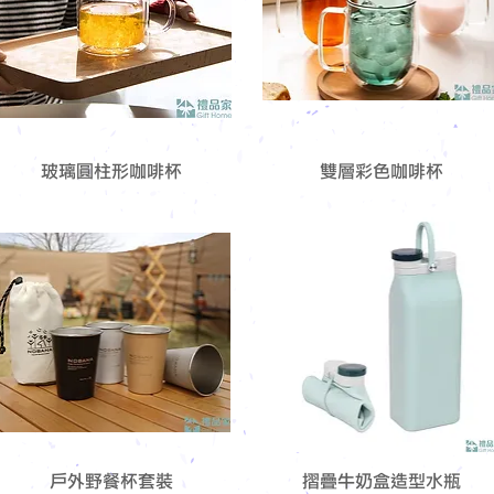
玻璃圓柱形咖啡杯
雙層彩色咖啡杯
戶外野餐杯套裝
摺疊牛奶盒造型水瓶