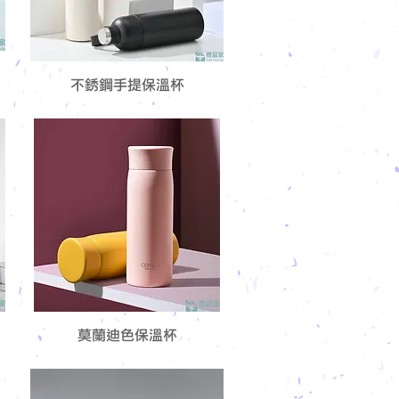
不銹鋼手提保溫杯
莫蘭迪色保溫杯