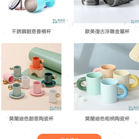
不銹鋼創意香檳杯
歐美復古浮雕金屬杯
莫蘭迪色創意陶瓷杯
莫蘭迪色粗柄陶瓷杯