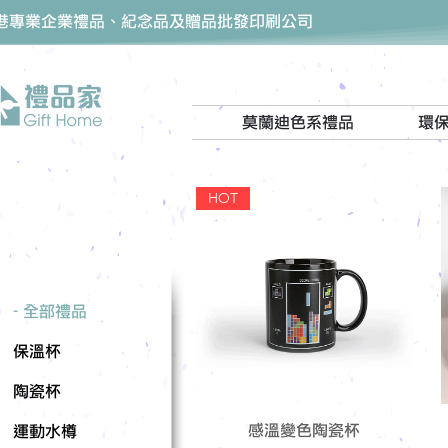
香港專業企業禮品、紀念品及贈品批發印刷公司
莫蘭迪色系禮品
環
HOT
- 全部禮品
保溫杯
陶瓷杯
感溫變色陶瓷杯
運動水樽