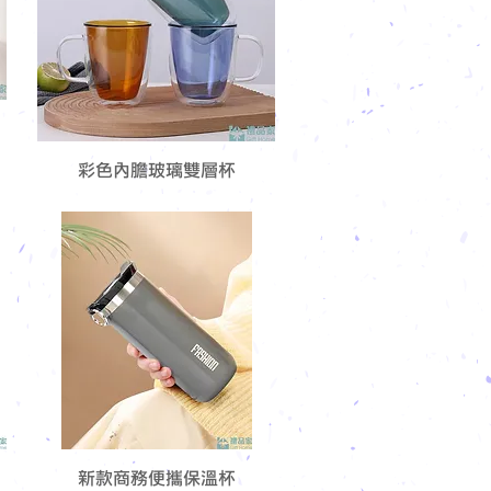
彩色內膽玻璃雙層杯
新款商務便攜保溫杯