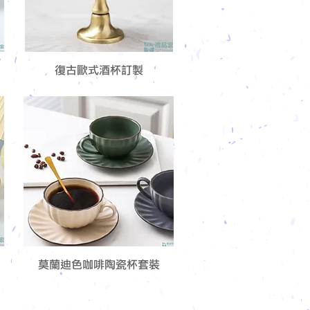
復古歐式酒杯訂製
莫蘭迪色咖啡陶瓷杯套裝