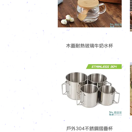
木蓋耐熱玻璃牛奶水杯
戶外304不銹鋼摺疊杯