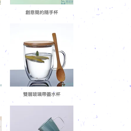
創意簡約隨手杯
雙層玻璃帶蓋水杯