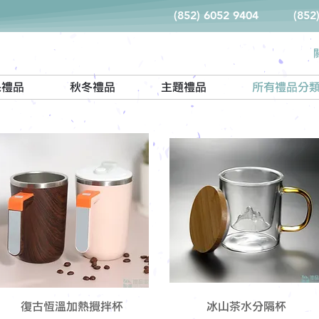
(852) 6052 9404
(852
保禮品
秋冬禮品
主題禮品
所有禮品分
復古恆溫加熱攪拌杯
冰山茶水分隔杯