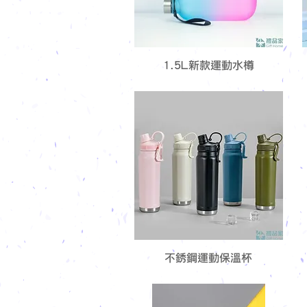
1.5L新款運動水樽
不銹鋼運動保溫杯