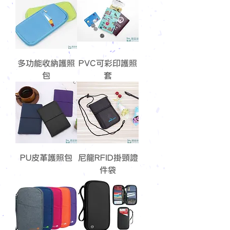
多功能收納護照
PVC可彩印護照
包
套
PU皮革護照包
尼龍RFID掛頸證
件袋