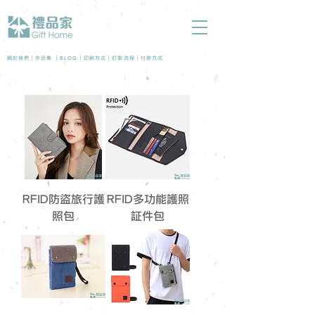
BLOG
關於我們 |
作品集
|
|
印刷方式
|
訂製流程
|
付款方式
RFID防盜旅行護
RFID多功能護照
照包
証件包