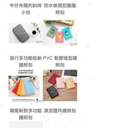
牛仔布簡約鈄咩
防水掛頸尼龍護
小包
照包
旅行多功能收納
PVC 軟膠造型護
護照包
照包
韓風新款多功能
真皮證件護照包
護照包