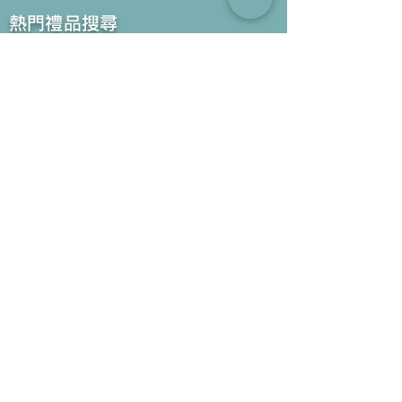
​熱門禮品搜尋
＃企業禮品
＃公司禮品
＃環保禮品
＃紀念品
＃禮品訂造 ＃廣告禮品
＃宣傳禮品 ＃廣告贈品
＃學校禮品
＃禮品
＃環保袋 ＃帆布袋
＃文具禮品
＃不織布袋
＃小批量訂製...
聯絡我們
公司電話 :
(852) 6052 9404
手提電話 :
(852) 6052 9404
Whatsapp :
(852) 6052 9404
傳真 :
(852) 2124 2423
電郵 : Sales@gifthome.com.hk
訂閱Gifthome最新禮品