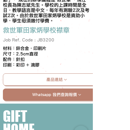
校長為陳志斌先生。學校的上課時間是全
日，教學語言是中文，每年有測驗2次及考
試2次。由於救世軍田家炳學校是資助小
學，學生毋須繳付學費。
救世軍田家炳學校襟章
Job Ref. Code : JB3200
材料：鋅合金，印刷片
尺寸：2.5cm直徑
配件：針扣
印刷：彩印 + 滴膠
產品連結
Whatsapp 我們查詢報價
GIFT
HOME