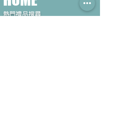
​熱門禮品搜尋
＃企業禮品
＃公司禮品
＃環保禮品
＃紀念品
＃禮品訂造 ＃廣告禮品
＃宣傳禮品 ＃廣告贈品
＃學校禮品
＃禮品
＃環保袋 ＃帆布袋
＃文具禮品
＃不織布袋
＃小批量訂製...
聯絡我們
公司電話 :
(852) 6052 9404
手提電話 :
(852) 6052 9404
Whatsapp :
(852) 6052 9404
傳真 :
(852) 2124 2423
電郵 : Sales@gifthome.com.hk
訂閱Gifthome最新禮品