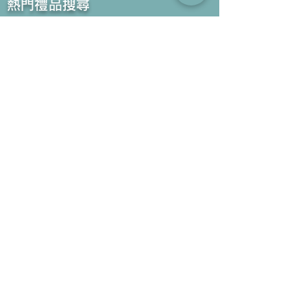
​熱門禮品搜尋
＃企業禮品
＃公司禮品
＃環保禮品
＃紀念品
＃禮品訂造 ＃廣告禮品
＃宣傳禮品 ＃廣告贈品
＃學校禮品
＃禮品
＃環保袋 ＃帆布袋
＃文具禮品
＃不織布袋
＃小批量訂製...
聯絡我們
公司電話 :
(852) 6052 9404
手提電話 :
(852) 6052 9404
Whatsapp :
(852) 6052 9404
傳真 :
(852) 2124 2423
電郵 : Sales@gifthome.com.hk
訂閱Gifthome最新禮品
透過電郵我們可以將最新的禮品立即推薦給貴客