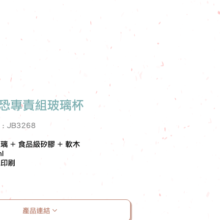
恐專責組玻璃杯
e : JB3268
 + 食品級矽膠 + 軟木
l
色印刷
產品連結