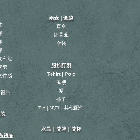
具
雨傘 | 傘袋
本
直傘
筆
縮骨傘
筆
​傘袋
筆
 便利貼
服飾訂製
卡套
T-shirt | Polo
 文件袋
風褸
曆
帽
具禮品
褲子
Tie | 絲巾 | 其他配件
套裝
​水晶｜獎牌｜獎杯
山系禮品