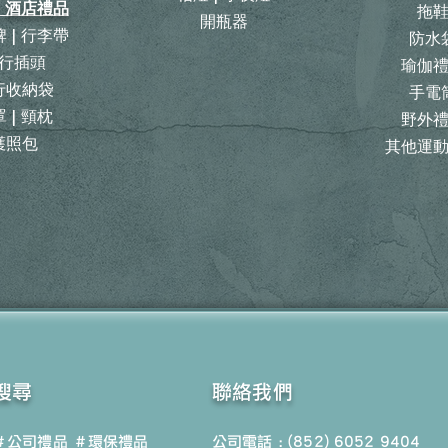
| 酒店禮品
拖
開瓶器
 | 行李帶
防水
行插頭
瑜伽
旅行收納袋
手電
 | 頸枕
野外
護照包
其他運
搜尋
聯絡我們
＃公司禮品
＃環保禮品
公司電話 : (852) 6052 9404