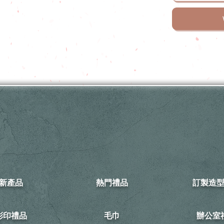
新產品
熱門禮品
訂製造
可彩印禮品
毛巾
​辦公室