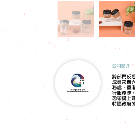
​公司簡介
跨部門反
成員來自
務處、香
行服務隊
恐架構上
特區政府