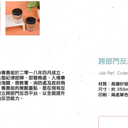
跨部門反
恐專責組於二零一八年四月成立，
Job Ref. Cod
六個紀律部隊，即警務處、入境事
港海關、懲教署、消防處及政府飛
材質：高硼矽玻璃
。專責組的策略重點，是在現有反
尺寸：約 350m
建立跨部門反恐平台，以全面提升
印刷：兩處單
的反恐能力。