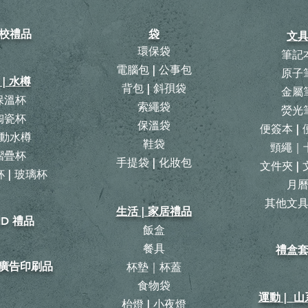
校禮品
袋
文
環保袋
筆記
電腦包 | 公事包
原子
 | 水樽
背包
|
斜孭袋
金屬
保溫杯
​索繩袋
熒光
陶瓷杯
保溫袋
便簽本 |
動水樽
鞋袋
頸繩｜
摺疊杯
手提袋 | 化妝包
文件夾 |
 | 玻璃杯
月
​其他文
生活 | 家居禮品
ID 禮品
飯盒
餐具
禮盒
| 廣告印刷品
杯墊｜杯蓋
食物袋
運動 | 
枱燈 | 小夜燈