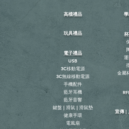
高檔禮品
學
玩具禮品
杯
電子禮品
運
USB
3C移動電源
金屬杯
3C無線移動電源
手機配件
藍牙耳機
RF
藍牙音響
鍵盤 | 滑鼠 | 滑鼠墊
宣傳 
健康手環
電風扇