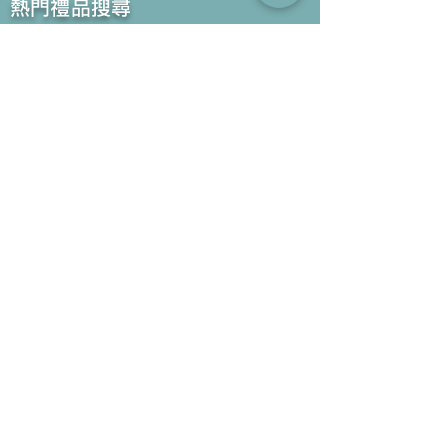
​熱門禮品搜尋
＃企業禮品
＃公司禮品
＃環保禮品
＃紀念品
＃禮品訂造 ＃廣告禮品
＃宣傳禮品 ＃廣告贈品
＃學校禮品
＃禮品
＃環保袋 ＃帆布袋
＃文具禮品
＃不織布袋
＃小批量訂製...
聯絡我們
公司電話 :
(852) 6052 9404
手提電話 :
(852) 6052 9404
Whatsapp :
(852) 6052 9404
傳真 :
(852) 2124 2423
電郵 : Sales@gifthome.com.hk
訂閱Gifthome最新禮品
透過電郵我們可以將最新的禮品立即推薦給貴客