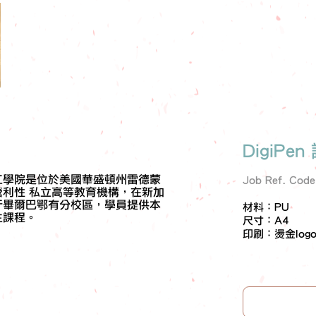
DigiPe
工學院是位於美國華盛頓州雷德蒙
Job Ref. Cod
營利性 私立高等教育機構，在新加
牙畢爾巴鄂有分校區，學員提供本
材料：PU
生課程。
尺寸：A4
印刷：燙金log