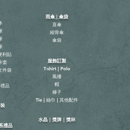
具
雨傘 | 傘袋
本
直傘
筆
縮骨傘
筆
​傘袋
筆
 便利貼
服飾訂製
卡套
T-shirt | Polo
 文件袋
風褸
曆
帽
具禮品
褲子
Tie | 絲巾 | 其他配件
套裝
​水晶｜獎牌｜獎杯
山系禮品