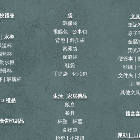
校禮品
袋
文
環保袋
筆記
電腦包 | 公事包
原子
 | 水樽
背包
|
斜孭袋
金屬
保溫杯
​索繩袋
熒光
陶瓷杯
保溫袋
便簽本 |
動水樽
鞋袋
頸繩｜
摺疊杯
手提袋 | 化妝包
文件夾 |
 | 玻璃杯
月
​其他文
生活 | 家居禮品
ID 禮品
飯盒
餐具
禮盒
| 廣告印刷品
杯墊｜杯蓋
食物袋
運動 | 
枱燈 | 小夜燈