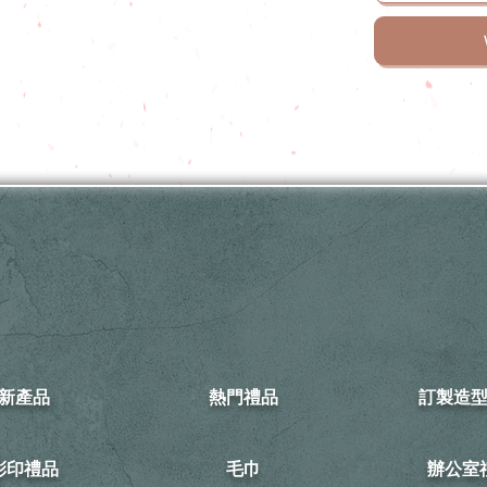
新產品
熱門禮品
訂製造
可彩印禮品
毛巾
​辦公室