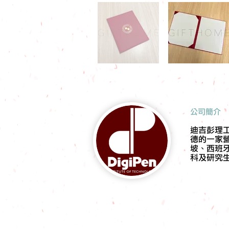
​公司簡介
迪吉彭理
德的一家
坡、西班
科及研究