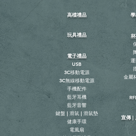
高檔禮品
學
玩具禮品
杯
電子禮品
運
USB
3C移動電源
金屬杯
3C無線移動電源
手機配件
藍牙耳機
RF
藍牙音響
鍵盤 | 滑鼠 | 滑鼠墊
宣傳 
健康手環
電風扇