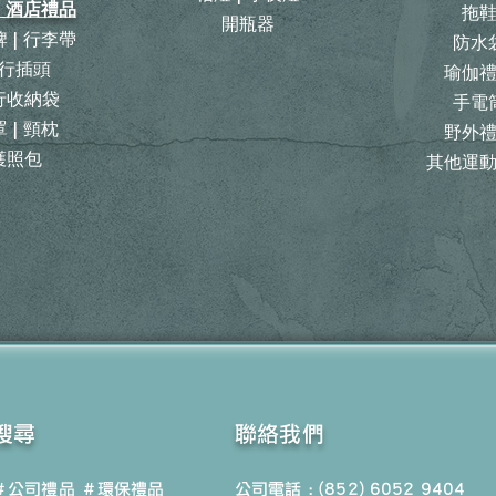
| 酒店禮品
拖
開瓶器
 | 行李帶
防水
行插頭
瑜伽
旅行收納袋
手電
 | 頸枕
野外
護照包
其他運
搜尋
聯絡我們
＃公司禮品
＃環保禮品
公司電話 : (852) 6052 9404