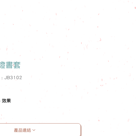
n 證書套
e : JB3102
o 效果
產品連結