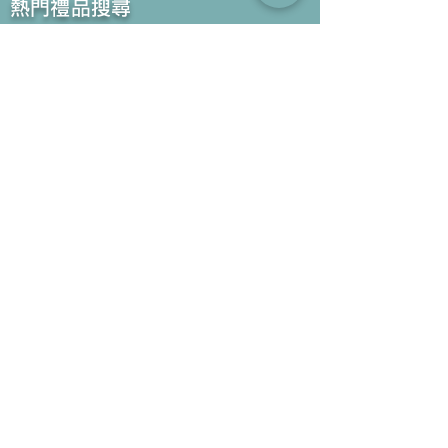
​熱門禮品搜尋
＃企業禮品
＃公司禮品
＃環保禮品
＃紀念品
＃禮品訂造 ＃廣告禮品
＃宣傳禮品 ＃廣告贈品
＃學校禮品
＃禮品
＃環保袋 ＃帆布袋
＃文具禮品
＃不織布袋
＃小批量訂製...
聯絡我們
公司電話 :
(852) 6052 9404
手提電話 :
(852) 6052 9404
Whatsapp :
(852) 6052 9404
傳真 :
(852) 2124 2423
電郵 : Sales@gifthome.com.hk
訂閱Gifthome最新禮品
透過電郵我們可以將最新的禮品立即推薦給貴客