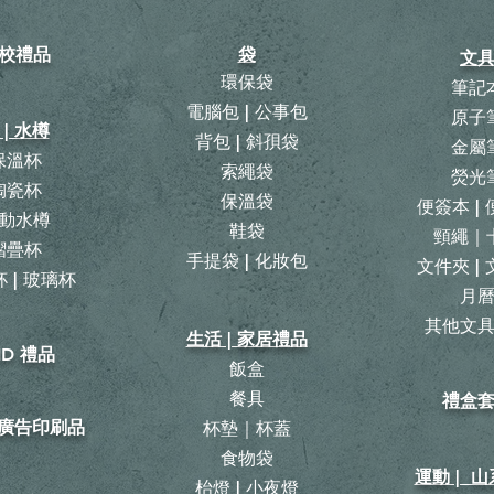
校禮品
袋
文
環保袋
筆記
電腦包 | 公事包
原子
 | 水樽
背包
|
斜孭袋
金屬
保溫杯
​索繩袋
熒光
陶瓷杯
保溫袋
便簽本 |
動水樽
鞋袋
頸繩｜
摺疊杯
手提袋 | 化妝包
文件夾 |
 | 玻璃杯
月
​其他文
生活 | 家居禮品
ID 禮品
飯盒
餐具
禮盒
| 廣告印刷品
杯墊｜杯蓋
食物袋
運動 | 
枱燈 | 小夜燈