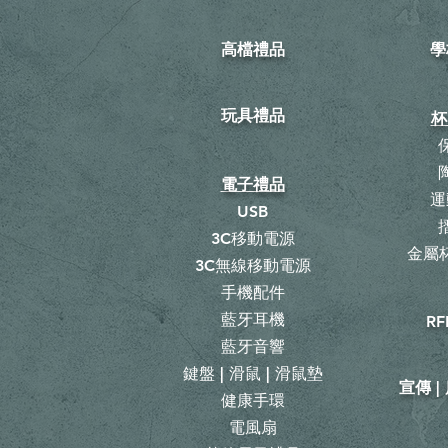
高檔禮品
學
玩具禮品
杯
電子禮品
運
USB
3C移動電源
金屬杯
3C無線移動電源
手機配件
藍牙耳機
RF
藍牙音響
鍵盤 | 滑鼠 | 滑鼠墊
宣傳 
健康手環
電風扇