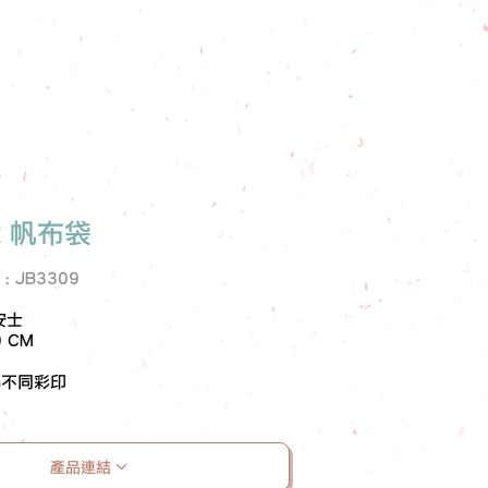
R 帆布袋
e : JB3309
安士
0 CM
碼不同彩印
產品連結