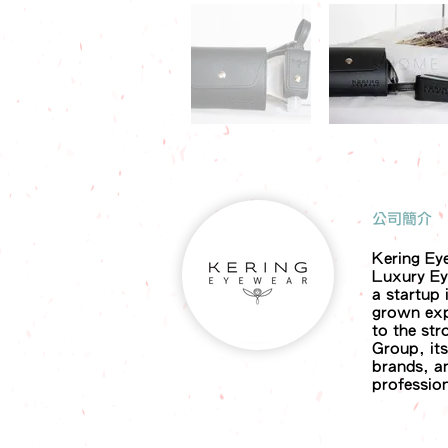
​公司簡介
Kering Ey
Luxury Ey
a startup
grown exp
to the str
Group, its
brands, a
profession