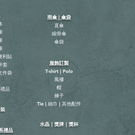
具
雨傘 | 傘袋
本
直傘
筆
縮骨傘
筆
​傘袋
筆
 便利貼
服飾訂製
卡套
T-shirt | Polo
 文件袋
風褸
曆
帽
具禮品
褲子
Tie | 絲巾 | 其他配件
套裝
​水晶｜獎牌｜獎杯
山系禮品