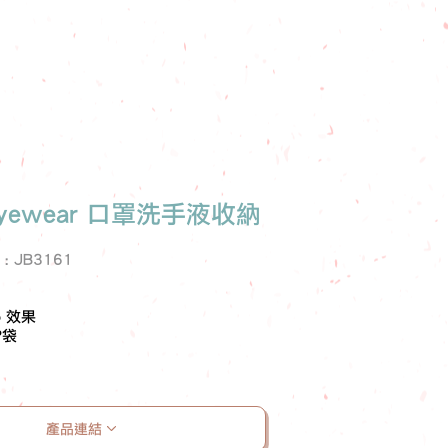
 Eyewear 口罩洗手液收納
e : JB3161
o 效果
P袋
產品連結