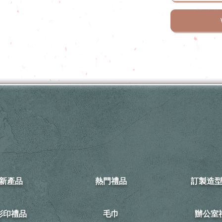
新產品
熱門禮品
訂製造
可彩印禮品
毛巾
​辦公室