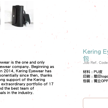
Kering
包
ewear is the one and only
Job Ref. Cod
ewear company. Beginning as
 in 2014, Kering Eyewear has
材料 : PU皮
onentially since then, thanks
印刷 : 壓印log
ong support of the Kering
包裝 : 獨立OP
 extraordinary portfolio of 17
nd the best team of
als in the industry.