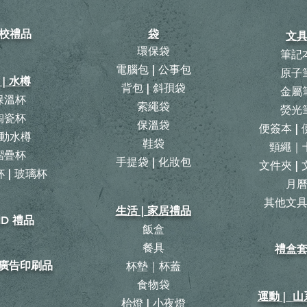
校禮品
袋
文
環保袋
筆記
電腦包 | 公事包
原子
 | 水樽
背包
|
斜孭袋
金屬
保溫杯
​索繩袋
熒光
陶瓷杯
保溫袋
便簽本 |
動水樽
鞋袋
頸繩｜
摺疊杯
手提袋 | 化妝包
文件夾 |
 | 玻璃杯
月
​其他文
生活 | 家居禮品
ID 禮品
飯盒
餐具
禮盒
| 廣告印刷品
杯墊｜杯蓋
食物袋
運動 | 
枱燈 | 小夜燈