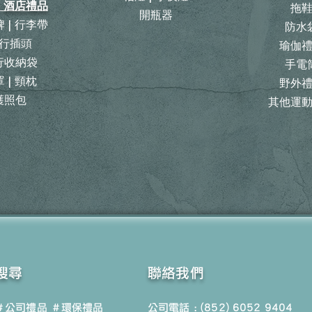
| 酒店禮品
拖
開瓶器
 | 行李帶
防水
行插頭
瑜伽
旅行收納袋
手電
 | 頸枕
野外
護照包
其他運
搜尋
聯絡我們
＃公司禮品
＃環保禮品
公司電話 : (852) 6052 9404