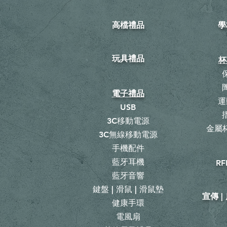
高檔禮品
學
玩具禮品
杯
電子禮品
運
USB
3C移動電源
金屬杯
3C無線移動電源
手機配件
藍牙耳機
RF
藍牙音響
鍵盤 | 滑鼠 | 滑鼠墊
宣傳 
健康手環
電風扇