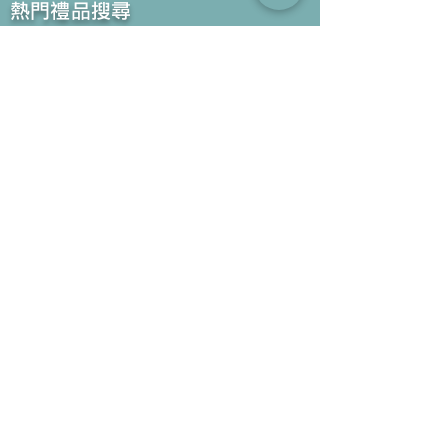
​熱門禮品搜尋
＃企業禮品
＃公司禮品
＃環保禮品
＃紀念品
＃禮品訂造 ＃廣告禮品
＃宣傳禮品 ＃廣告贈品
＃學校禮品
＃禮品
＃環保袋 ＃帆布袋
＃文具禮品
＃不織布袋
＃小批量訂製...
聯絡我們
公司電話 :
(852) 6052 9404
手提電話 :
(852) 6052 9404
Whatsapp :
(852) 6052 9404
傳真 :
(852) 2124 2423
電郵 : Sales@gifthome.com.hk
訂閱Gifthome最新禮品
透過電郵我們可以將最新的禮品立即推薦給貴客