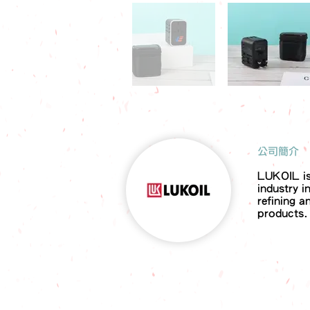
​公司簡介
LUKOIL is 
industry i
refining a
products.