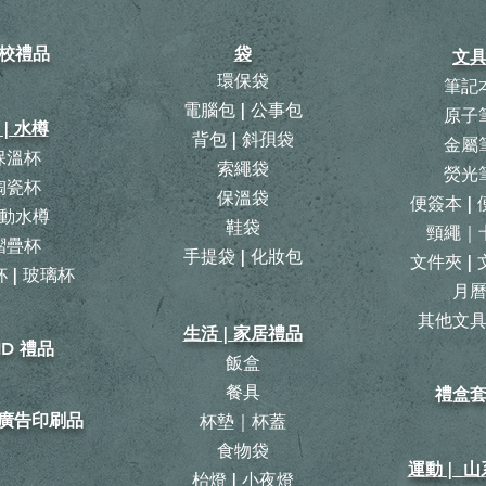
校禮品
袋
文
環保袋
筆記
電腦包 | 公事包
原子
 | 水樽
背包
|
斜孭袋
金屬
保溫杯
​索繩袋
熒光
陶瓷杯
保溫袋
便簽本 |
動水樽
鞋袋
頸繩｜
摺疊杯
手提袋 | 化妝包
文件夾 |
 | 玻璃杯
月
​其他文
生活 | 家居禮品
ID 禮品
飯盒
餐具
禮盒
| 廣告印刷品
杯墊｜杯蓋
食物袋
運動 | 
枱燈 | 小夜燈