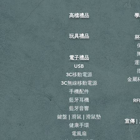
高檔禮品
學
玩具禮品
杯
電子禮品
運
USB
3C移動電源
金屬杯
3C無線移動電源
手機配件
藍牙耳機
RF
藍牙音響
鍵盤 | 滑鼠 | 滑鼠墊
宣傳 
健康手環
電風扇