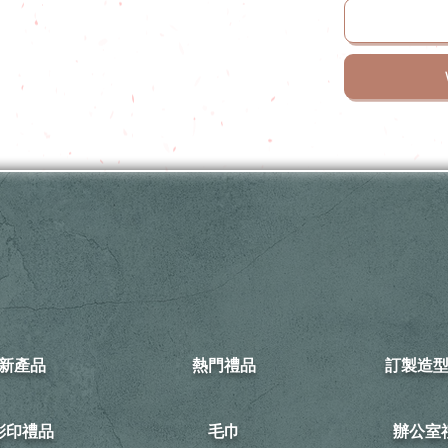
新產品
熱門禮品
訂製造
可彩印禮品
毛巾
​辦公室