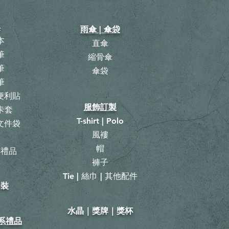
具
雨傘 | 傘袋
本
直傘
筆
縮骨傘
筆
​傘袋
筆
 便利貼
服飾訂製
卡套
T-shirt | Polo
 文件袋
風褸
曆
帽
具禮品
褲子
Tie | 絲巾 | 其他配件
套裝
​水晶｜獎牌｜獎杯
山系禮品