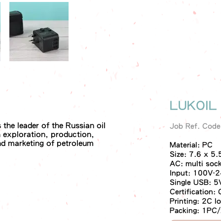
LUKOI
the leader of the Russian oil
Job Ref. Cod
n exploration, production,
nd marketing of petroleum
Material: PC
Size: 7.6 x 5
AC: multi sock
Input: 100V-
Single USB: 
Certification
Printing: 2C l
Packing: 1PC/