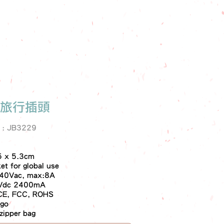
L 旅行插頭
e : JB3229
.5 x 5.3cm
et for global use
240Vac, max:8A
5Vdc 2400mA
: CE, FCC, ROHS
ogo
zipper bag