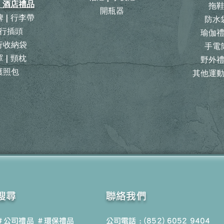
| 酒店禮品
拖
開瓶器
 | 行李帶
防水
行插頭
瑜伽
旅行收納袋
手電
 | 頸枕
野外
護照包
其他運
搜尋
聯絡我們
＃公司禮品
＃環保禮品
公司電話 : (852) 6052 9404