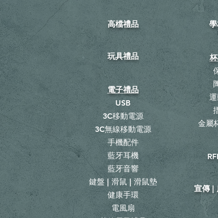
高檔禮品
學
玩具禮品
杯
電子禮品
運
USB
3C移動電源
金屬杯
3C無線移動電源
手機配件
藍牙耳機
RF
藍牙音響
鍵盤 | 滑鼠 | 滑鼠墊
宣傳 
健康手環
電風扇