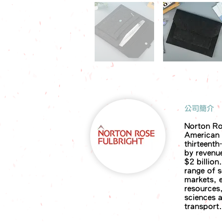
​公司簡介
Norton Ros
American b
thirteenth
by revenu
$2 billion
range of 
markets, e
resources, 
sciences 
transport.