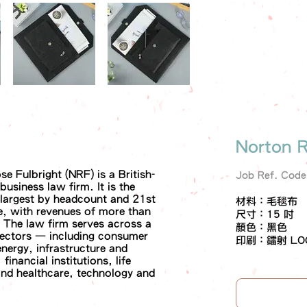
Norton 
e Fulbright (NRF) is a British-
Job Ref. Cod
usiness law firm. It is the
-largest by headcount and 21st
材料：毛毯布
e, with revenues of more than
尺寸：15 吋
. The law firm serves across a
顏色：黑色
sectors — including consumer
印刷：鐳射 LO
nergy, infrastructure and
financial institutions, life
and healthcare, technology and