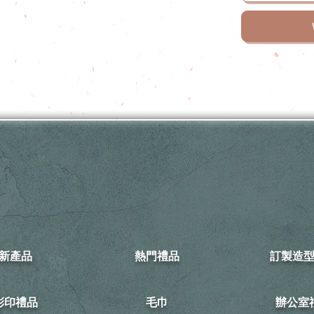
新產品
熱門禮品
訂製造
可彩印禮品
毛巾
​辦公室