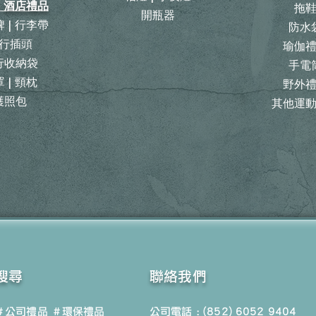
| 酒店禮品
拖
開瓶器
 | 行李帶
防水
行插頭
瑜伽
旅行收納袋
手電
 | 頸枕
野外
護照包
其他運
搜尋
聯絡我們
＃公司禮品
＃環保禮品
公司電話 : (852) 6052 9404