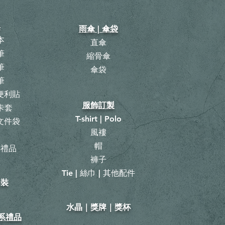
具
雨傘 | 傘袋
本
直傘
筆
縮骨傘
筆
​傘袋
筆
 便利貼
服飾訂製
卡套
T-shirt | Polo
 文件袋
風褸
曆
帽
具禮品
褲子
Tie | 絲巾 | 其他配件
套裝
​水晶｜獎牌｜獎杯
山系禮品