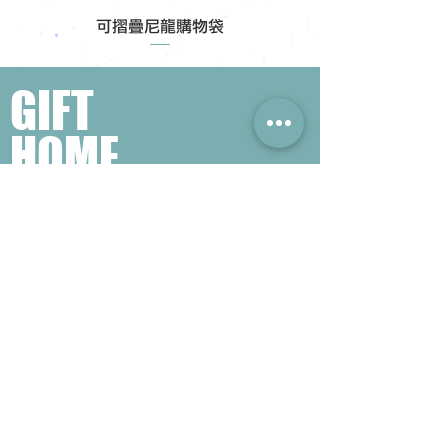
可摺疊尼龍購物袋
GIFT
HOME
​熱門禮品搜尋
＃企業禮品
＃公司禮品
＃環保禮品
＃紀念品
＃禮品訂造 ＃廣告禮品
＃宣傳禮品 ＃廣告贈品
＃學校禮品
＃禮品
＃環保袋 ＃帆布袋
＃文具禮品
＃不織布袋
＃小批量訂製...
聯絡我們
公司電話 :
(852) 6052 9404