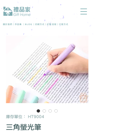
BLOG
關於我們 |
作品集
|
|
印刷方式
|
訂製流程
|
付款方式
庫存單位： HT9004
三角螢光筆