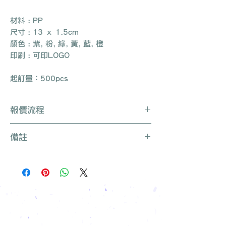
材料 : PP
尺寸 : 13 x 1.5cm
顏色 : 紫, 粉, 綠, 黃, 藍, 橙
印刷 : 可印LOGO
起訂量：500pcs
報價流程
Whatsapp / 電郵 / 電話 / 網站即時對
備註
話聯絡我們
提供要查詢的產品編號 (e.g. :
產品種類繁多不能盡錄, 有需要可聯絡
UB3003)
我們查詢更多產品
說明要求
所有訂單免運費, 免費打版一次
留下聯絡資料
免費索取樣品參考
報價單會發到貴司電郵
我們有專人可為您推薦最適合的禮品訂
製