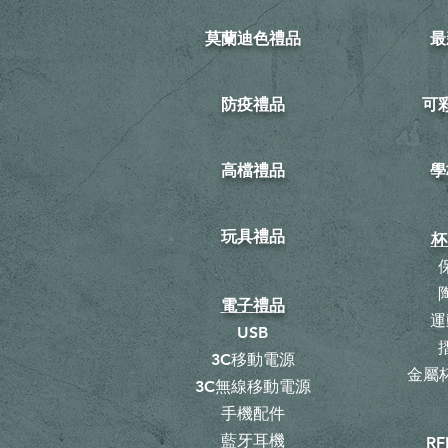
莫蘭迪色禮品
最
防疫禮品
​
高檔禮品
學
玩具禮品
杯
電子禮品
運
USB
3C移動電源
金屬杯
3C無線移動電源
手機配件
藍牙耳機
RF