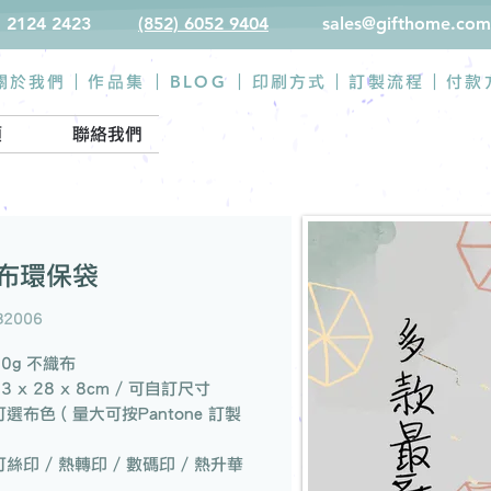
) 2124 2423
(852) 6052 9404
sales@gifthome.com
BLOG
關於我們 |
作品集
|
|
印刷方式
|
訂製流程
|
付款
類
聯絡我們
布環保袋
B2006
80g 不織布
33 x 28 x 8cm / 可自訂尺寸
可選布色 ( 量大可按Pantone 訂製
可絲印 / 熱轉印 / 數碼印 / 熱升華