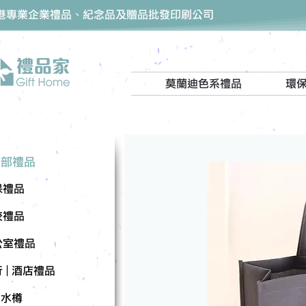
香港專業企業禮品、紀念品及贈品批發印刷公司
莫蘭迪色系禮品
環
全部禮品
保禮品
校禮品
公室禮品
 | 酒店禮品
| 水樽