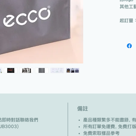
其他工藝
起訂量：
備註
/ 網站即時對話聯絡我們
產品種類繁多不能盡錄, 
B3003)
所有訂單免運費, 免費打
免費索取樣品參考