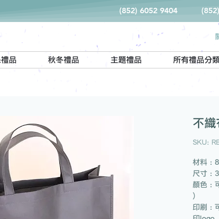
(852) 6052 9404
(852
保禮品
秋冬禮品
主題禮品
所有禮品分
不織
SKU: R
材料 : 
尺寸 : 
顏色 : 
)
印刷 : 
印logo