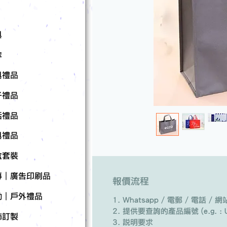
具
傘
具禮品
子禮品
活禮品
具禮品
盒套裝
傳｜廣告印刷品
報價流程
動｜戶外禮品
Whatsapp / 電郵 / 電話 
提供要查詢的產品編號 (e.g. : U
飾訂製
說明要求