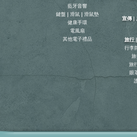
藍牙音響
鍵盤 | 滑鼠 | 滑鼠墊
宣傳 
健康手環
電風扇
其他電子禮品
旅行 
行李牌
旅
​
眼罩