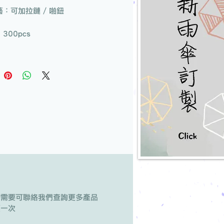
：可加拉鏈 / 啪鈕
300pcs
有需要可聯絡我們查詢更多產品
版一次