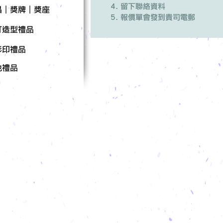
留下聯絡資料
晶｜獎牌｜獎座
報價單會發到貴司電郵
訂造型禮品
彩印禮品
他禮品