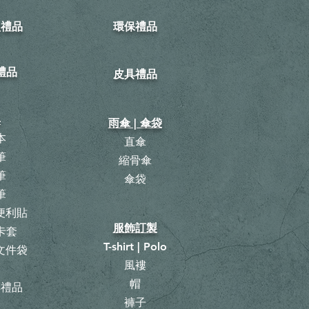
型禮品
環保禮品
禮品
皮具禮品
具
雨傘 | 傘袋
本
直傘
筆
縮骨傘
筆
​傘袋
筆
 便利貼
服飾訂製
卡套
T-shirt | Polo
 文件袋
風褸
曆
帽
具禮品
褲子