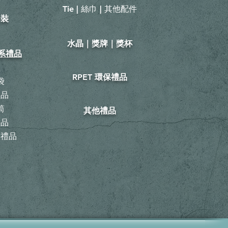
Tie | 絲巾 | 其他配件
套裝
​水晶｜獎牌｜獎杯
山系禮品
鞋
RPET 環保禮品
袋
禮品
筒
其他禮品
禮品
動禮品