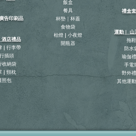
飯盒
餐具
禮盒
| 廣告印刷品
杯墊｜杯蓋
食物袋
運動 | 
枱燈 | 小夜燈
| 酒店禮品
拖
開瓶器
 | 行李帶
防水
行插頭
瑜伽
旅行收納袋
手電
 | 頸枕
野外
護照包
其他運