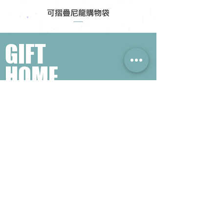
可摺疊尼龍購物袋
GIFT
HOME
​熱門禮品搜尋
＃企業禮品
＃公司禮品
＃環保禮品
＃紀念品
＃禮品訂造 ＃廣告禮品
＃宣傳禮品 ＃廣告贈品
＃學校禮品
＃禮品
＃環保袋 ＃帆布袋
＃文具禮品
＃不織布袋
＃小批量訂製...
聯絡我們
公司電話 :
(852) 6052 9404