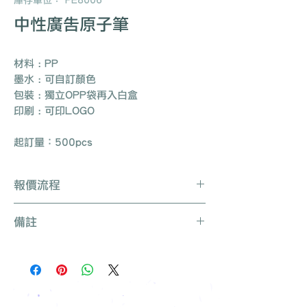
庫存單位： PE8006
中性廣告原子筆
材料 : PP
墨水 : 可自訂顏色
包裝 : 獨立OPP袋再入白盒
印刷 : 可印LOGO
起訂量：500pcs
報價流程
Whatsapp / 電郵 / 電話 / 網站即時對
備註
話聯絡我們
提供要查詢的產品編號 (e.g. :
產品種類繁多不能盡錄, 有需要可聯絡
UB3003)
我們查詢更多產品
說明要求
所有訂單免運費, 免費打版一次
留下聯絡資料
免費索取樣品參考
報價單會發到貴司電郵