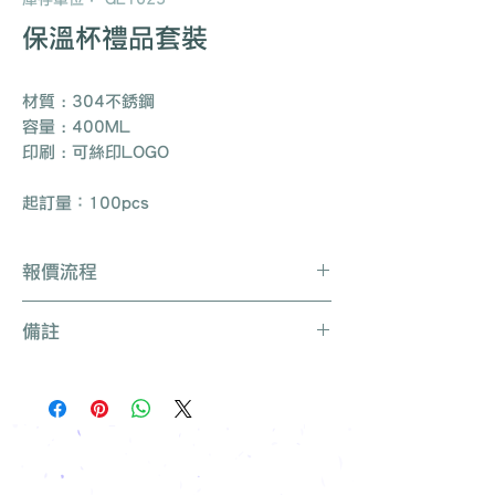
保溫杯禮品套裝
材質 : 304不銹鋼
容量 : 400ML
印刷 : 可絲印LOGO
起訂量：100pcs
報價流程
Whatsapp / 電郵 / 電話 / 網站即時對
備註
話聯絡我們
提供要查詢的產品編號 (e.g. :
產品種類繁多不能盡錄, 有需要可聯絡
UB3003)
我們查詢更多產品
說明要求
所有訂單免運費, 免費打版一次
留下聯絡資料
免費索取樣品參考
報價單會發到貴司電郵
我們有專人可為您推薦最適合的禮品訂
製