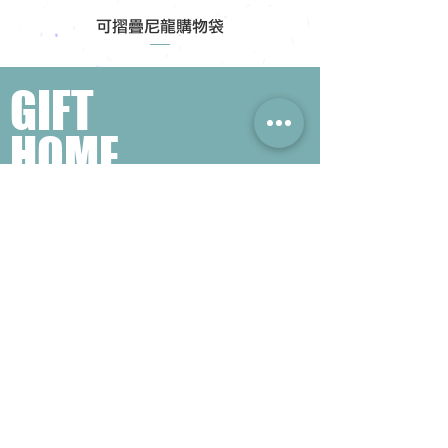
可摺疊尼龍購物袋
GIFT
HOME
​熱門禮品搜尋
＃企業禮品
＃公司禮品
＃環保禮品
＃紀念品
＃禮品訂造 ＃廣告禮品
＃宣傳禮品 ＃廣告贈品
＃學校禮品
＃禮品
＃環保袋 ＃帆布袋
＃文具禮品
＃不織布袋
＃小批量訂製...
聯絡我們
公司電話 :
(852) 6052 9404