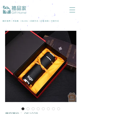
BLOG
關於我們 |
作品集
|
|
印刷方式
|
訂製流程
|
付款方式
庫存單位： GE1025