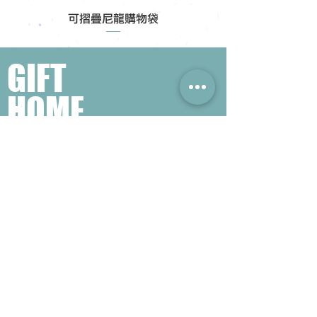
可摺疊尼龍購物袋
GIFT
HOME
​熱門禮品搜尋
＃企業禮品
＃公司禮品
＃環保禮品
＃紀念品
＃禮品訂造 ＃廣告禮品
＃宣傳禮品 ＃廣告贈品
＃學校禮品
＃禮品
＃環保袋 ＃帆布袋
＃文具禮品
＃不織布袋
＃小批量訂製...
聯絡我們
公司電話 :
(852) 6052 9404