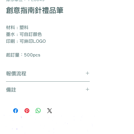
創意指南針禮品筆
材料 : 塑料
墨水 : 可自訂顏色
印刷 : 可絲印LOGO
起訂量：500pcs
報價流程
Whatsapp / 電郵 / 電話 / 網站即時對
備註
話聯絡我們
提供要查詢的產品編號 (e.g. :
產品種類繁多不能盡錄, 有需要可聯絡
UB3003)
我們查詢更多產品
說明要求
所有訂單免運費, 免費打版一次
留下聯絡資料
免費索取樣品參考
報價單會發到貴司電郵
我們有專人可為您推薦最適合的禮品訂
製