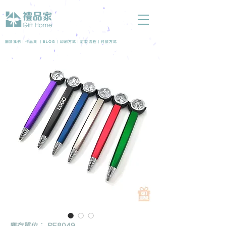
BLOG
關於我們 |
作品集
|
|
印刷方式
|
訂製流程
|
付款方式
庫存單位： PE8049