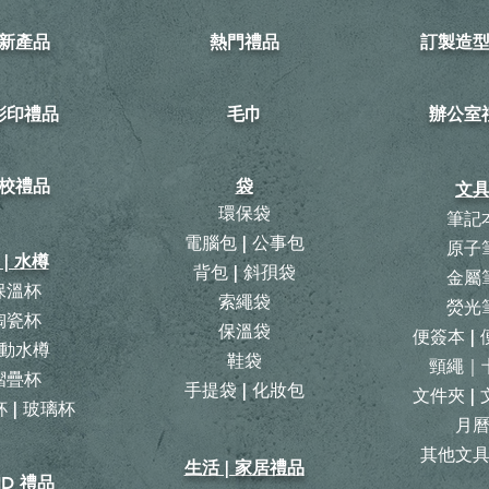
新產品
熱門禮品
訂製造
可彩印禮品
毛巾
​辦公室
校禮品
袋
文
環保袋
筆記
電腦包 | 公事包
原子
 | 水樽
背包
|
斜孭袋
金屬
保溫杯
​索繩袋
熒光
陶瓷杯
保溫袋
便簽本 |
動水樽
鞋袋
頸繩｜
摺疊杯
手提袋 | 化妝包
文件夾 |
 | 玻璃杯
月
​其他文
生活 | 家居禮品
ID 禮品