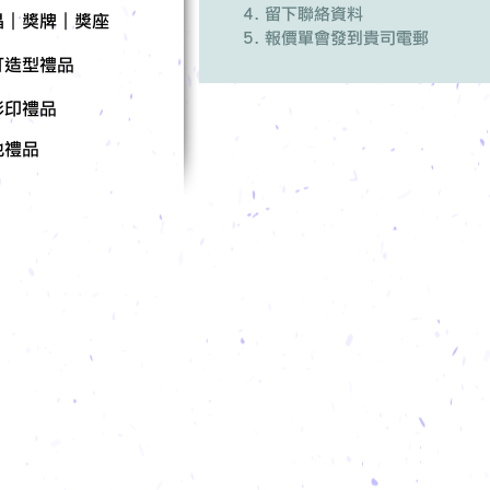
留下聯絡資料
晶｜獎牌｜獎座
報價單會發到貴司電郵
訂造型禮品
彩印禮品
他禮品