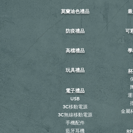
莫蘭迪色禮品
最
防疫禮品
​
高檔禮品
學
玩具禮品
杯
電子禮品
運
USB
3C移動電源
金屬杯
3C無線移動電源
手機配件
藍牙耳機
RF