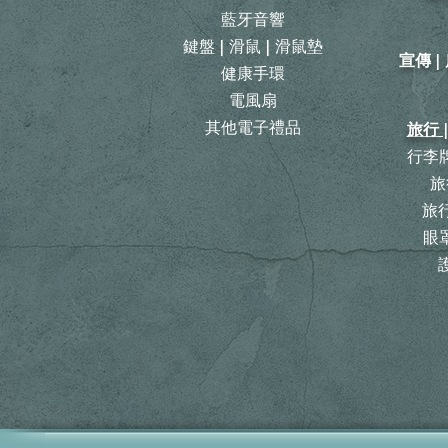
藍牙音響
鍵盤 | 滑鼠 | 滑鼠墊
宣傳 
健康手環
電風扇
其他電子禮品
旅行 
行李牌
旅
​
眼罩