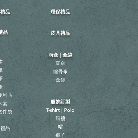
型禮品
環保禮品
禮品
皮具禮品
具
雨傘 | 傘袋
本
直傘
筆
縮骨傘
筆
​傘袋
筆
 便利貼
服飾訂製
卡套
T-shirt | Polo
 文件袋
風褸
曆
帽
具禮品
褲子