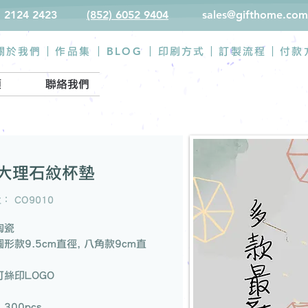
) 2124 2423
(852) 6052 9404
sales@gifthome.com
BLOG
關於我們 |
作品集
|
|
印刷方式
|
訂製流程
|
付款
類
聯絡我們
大理石紋杯墊
： CO9010
陶瓷
形款9.5cm直徑, 八角款9cm直
絲印LOGO
300pcs