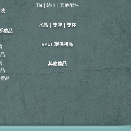
Tie | 絲巾 | 其他配件
套裝
​水晶｜獎牌｜獎杯
山系禮品
鞋
RPET 環保禮品
袋
禮品
筒
其他禮品
禮品
動禮品