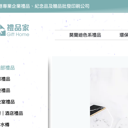
香港專業企業禮品、紀念品及贈品批發印刷公司
莫蘭迪色系禮品
環
全部禮品
保禮品
校禮品
公室禮品
 | 酒店禮品
| 水樽