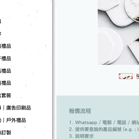
具
傘
具禮品
子禮品
活禮品
具禮品
盒套裝
傳｜廣告印刷品
報價流程
動｜戶外禮品
Whatsapp / 電郵 / 電話 
提供要查詢的產品編號 (e.g. : U
飾訂製
說明要求