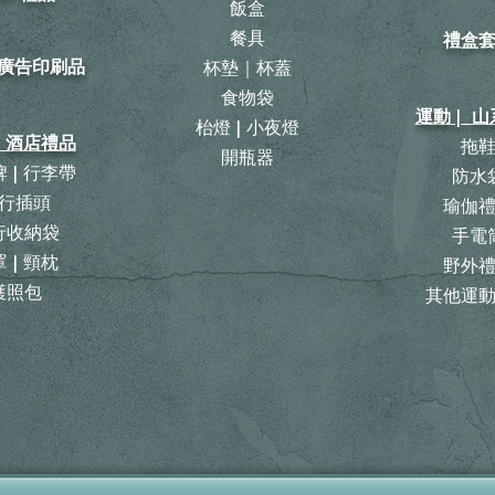
飯盒
餐具
禮盒
| 廣告印刷品
杯墊｜杯蓋
食物袋
運動 | 
枱燈 | 小夜燈
| 酒店禮品
拖
開瓶器
 | 行李帶
防水
行插頭
瑜伽
旅行收納袋
手電
 | 頸枕
野外
護照包
其他運