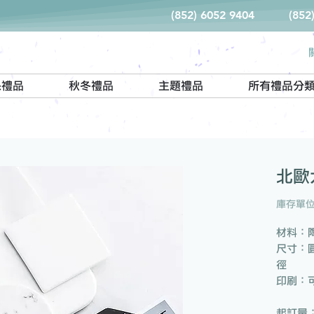
(852) 6052 9404
(852
保禮品
秋冬禮品
主題禮品
所有禮品分
北歐
庫存單位
材料：
尺寸：圓
徑
印刷：可
起訂量：