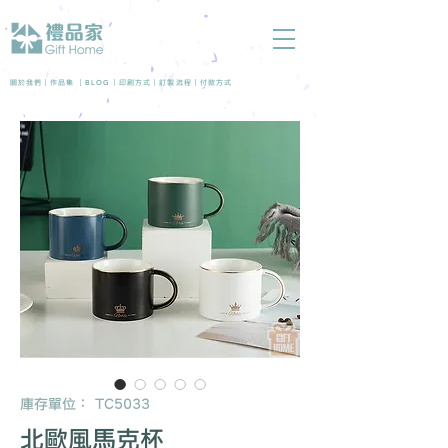
BLOG
關於我們 |
作品集
|
|
印刷方式
|
訂製流程
|
付款方式
庫存單位： TC5033
北歐風馬克杯