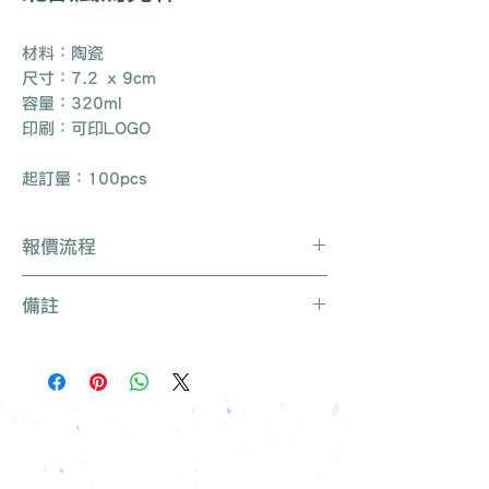
材料：陶瓷
尺寸：7.2 x 9cm
容量：320ml
印刷：可印LOGO
起訂量：100pcs
報價流程
Whatsapp / 電郵 / 電話 / 網站即時對
備註
話聯絡我們
提供要查詢的產品編號 (e.g. :
產品種類繁多不能盡錄, 有需要可聯絡
UB3003)
我們查詢更多產品
說明要求
所有訂單免運費, 免費打版一次
留下聯絡資料
免費索取樣品參考
報價單會發到貴司電郵
我們有專人可為您推薦最適合的禮品訂
製