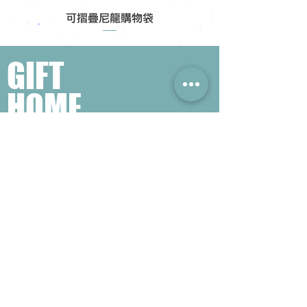
可摺疊尼龍購物袋
GIFT
HOME
​熱門禮品搜尋
＃企業禮品
＃公司禮品
＃環保禮品
＃紀念品
＃禮品訂造 ＃廣告禮品
＃宣傳禮品 ＃廣告贈品
＃學校禮品
＃禮品
＃環保袋 ＃帆布袋
＃文具禮品
＃不織布袋
＃小批量訂製...
聯絡我們
公司電話 :
(852) 6052 9404