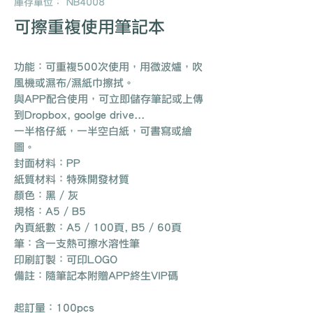
庫存單位： NB4008
可擦重複使用筆記本
功能：可重複500次使用，用微波爐，吹
風機或濕布/濕紙巾擦拭。
與APP配合使用，可立即儲存筆記或上傳
到Dropbox, goolge drive...
一半格仔紙，一半空白紙，可書寫或繪
圖。
封面材料：PP
紙質材料：特殊開發材質
顏色：黑 / 灰
規格：A5 / B5
內頁紙數：A5 / 100頁, B5 / 60頁
筆：含一支熱可擦水溶性筆
印刷訂製：可印LOGO
備註：隨筆記本附贈APP終生VIP碼
起訂量：100pcs