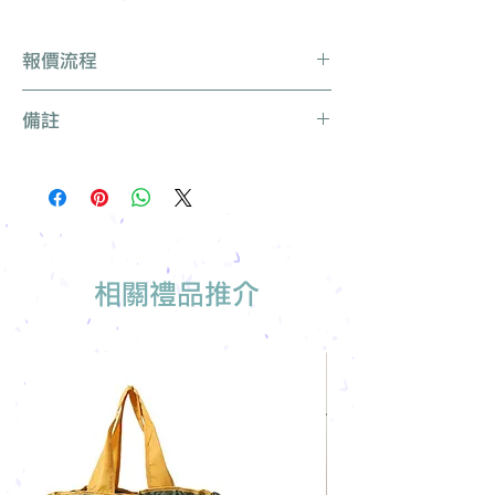
報價流程
Whatsapp / 電郵 / 電話 / 網站即時對
備註
話聯絡我們
提供要查詢的產品編號 (e.g. :
產品種類繁多不能盡錄, 有需要可聯絡
UB3003)
我們查詢更多產品
說明要求
所有訂單免運費, 免費打版一次
留下聯絡資料
免費索取樣品參考
報價單會發到貴司電郵
我們有專人可為您推薦最適合的禮品訂
製
相關禮品推介