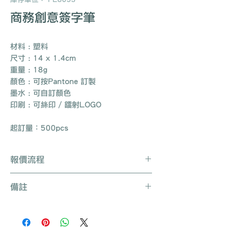
商務創意簽字筆
材料 : 塑料
尺寸 : 14 x 1.4cm
重量 : 18g
顏色 : 可按Pantone 訂製
墨水 : 可自訂顏色
印刷 : 可絲印 / 鐳射LOGO
起訂量：500pcs
報價流程
Whatsapp / 電郵 / 電話 / 網站即時對
備註
話聯絡我們
提供要查詢的產品編號 (e.g. :
產品種類繁多不能盡錄, 有需要可聯絡
UB3003)
我們查詢更多產品
說明要求