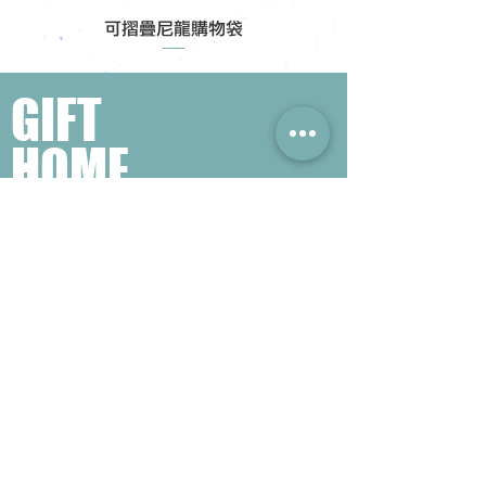
可摺疊尼龍購物袋
GIFT
HOME
​熱門禮品搜尋
＃企業禮品
＃公司禮品
＃環保禮品
＃紀念品
＃禮品訂造 ＃廣告禮品
＃宣傳禮品 ＃廣告贈品
＃學校禮品
＃禮品
＃環保袋 ＃帆布袋
＃文具禮品
＃不織布袋
＃小批量訂製...
聯絡我們
公司電話 :
(852) 6052 9404