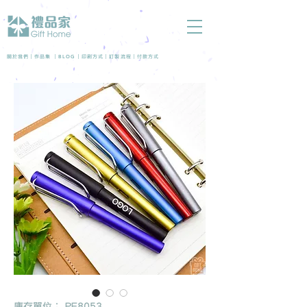
BLOG
關於我們 |
作品集
|
|
印刷方式
|
訂製流程
|
付款方式
庫存單位： PE8053