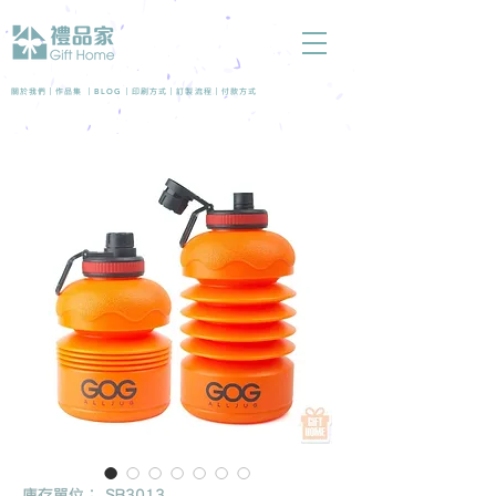
BLOG
關於我們 |
作品集
|
|
印刷方式
|
訂製流程
|
付款方式
庫存單位： SB3013