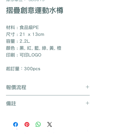
摺疊創意運動水樽
材料 : 食品級PE
尺寸 : 21 x 13cm
容量 : 2.2L
顏色 : 黑, 紅, 藍, 綠, 黃, 橙
印刷 : 可印LOGO
起訂量：300pcs
報價流程
Whatsapp / 電郵 / 電話 / 網站即時對
備註
話聯絡我們
提供要查詢的產品編號 (e.g. :
產品種類繁多不能盡錄, 有需要可聯絡
UB3003)
我們查詢更多產品
說明要求
所有訂單免運費, 免費打版一次
留下聯絡資料