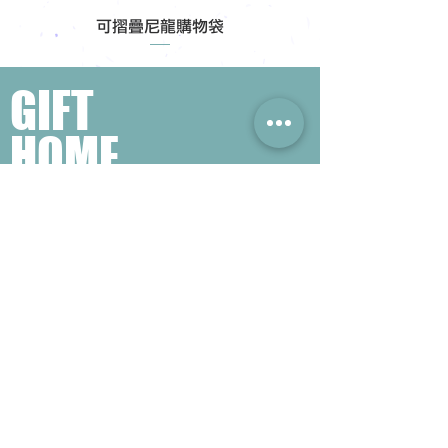
可摺疊尼龍購物袋
GIFT
HOME
​熱門禮品搜尋
＃企業禮品
＃公司禮品
＃環保禮品
＃紀念品
＃禮品訂造 ＃廣告禮品
＃宣傳禮品 ＃廣告贈品
＃學校禮品
＃禮品
＃環保袋 ＃帆布袋
＃文具禮品
＃不織布袋
＃小批量訂製...
聯絡我們
公司電話 :
(852) 6052 9404