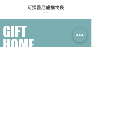
可摺疊尼龍購物袋
GIFT
HOME
​熱門禮品搜尋
＃企業禮品
＃公司禮品
＃環保禮品
＃紀念品
＃禮品訂造 ＃廣告禮品
＃宣傳禮品 ＃廣告贈品
＃學校禮品
＃禮品
＃環保袋 ＃帆布袋
＃文具禮品
＃不織布袋
＃小批量訂製...
聯絡我們
公司電話 :
(852) 6052 9404