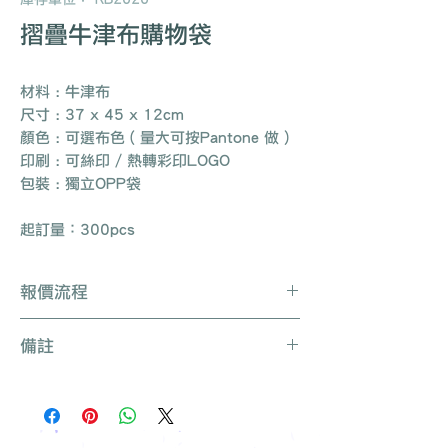
摺疊牛津布購物袋
材料 : 牛津布
尺寸 : 37 x 45 x 12cm
顏色 : 可選布色 ( 量大可按Pantone 做 )
印刷 : 可絲印 / 熱轉彩印LOGO
包裝 : 獨立OPP袋
起訂量：300pcs
報價流程
Whatsapp / 電郵 / 電話 / 網站即時對
備註
話聯絡我們
提供要查詢的產品編號 (e.g. :
產品種類繁多不能盡錄, 有需要可聯絡
UB3003)
我們查詢更多產品
說明要求
所有訂單免運費, 免費打版一次
留下聯絡資料