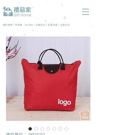
BLOG
關於我們 |
作品集
|
|
印刷方式
|
訂製流程
|
付款方式
庫存單位： RB2020