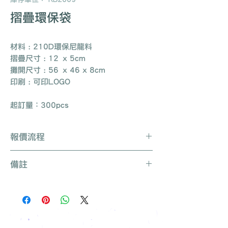
摺疊環保袋
材料 : 210D環保尼龍料
摺疊尺寸 : 12 x 5cm
攤開尺寸 : 56 x 46 x 8cm
印刷 : 可印LOGO
起訂量：300pcs
報價流程
Whatsapp / 電郵 / 電話 / 網站即時對
備註
話聯絡我們
提供要查詢的產品編號 (e.g. :
產品種類繁多不能盡錄, 有需要可聯絡
UB3003)
我們查詢更多產品
說明要求
所有訂單免運費, 免費打版一次
留下聯絡資料
免費索取樣品參考
報價單會發到貴司電郵
我們有專人可為您推薦最適合的禮品訂