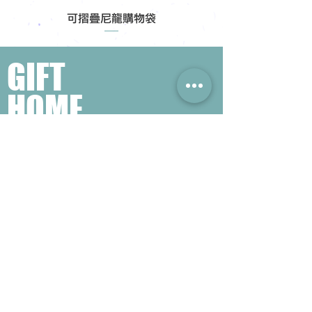
可摺疊尼龍購物袋
GIFT
HOME
​熱門禮品搜尋
＃企業禮品
＃公司禮品
＃環保禮品
＃紀念品
＃禮品訂造 ＃廣告禮品
＃宣傳禮品 ＃廣告贈品
＃學校禮品
＃禮品
＃環保袋 ＃帆布袋
＃文具禮品
＃不織布袋
＃小批量訂製...
聯絡我們
公司電話 :
(852) 6052 9404