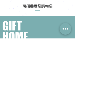
可摺疊尼龍購物袋
GIFT
HOME
​熱門禮品搜尋
＃企業禮品
＃公司禮品
＃環保禮品
＃紀念品
＃禮品訂造 ＃廣告禮品
＃宣傳禮品 ＃廣告贈品
＃學校禮品
＃禮品
＃環保袋 ＃帆布袋
＃文具禮品
＃不織布袋
＃小批量訂製...
聯絡我們
公司電話 :
(852) 6052 9404