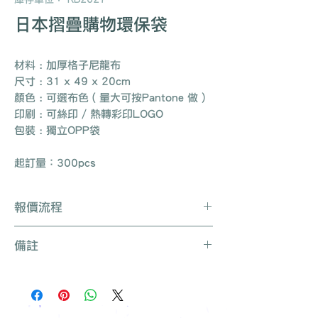
日本摺疊購物環保袋
材料 : 加厚格子尼龍布
尺寸 : 31 x 49 x 20cm
顏色 : 可選布色 ( 量大可按Pantone 做 )
印刷 : 可絲印 / 熱轉彩印LOGO
包裝 : 獨立OPP袋
起訂量：300pcs
報價流程
Whatsapp / 電郵 / 電話 / 網站即時對
備註
話聯絡我們
提供要查詢的產品編號 (e.g. :
產品種類繁多不能盡錄, 有需要可聯絡
UB3003)
我們查詢更多產品
說明要求
所有訂單免運費, 免費打版一次
留下聯絡資料