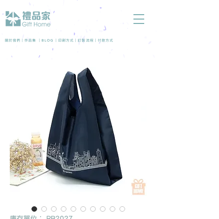
BLOG
關於我們 |
作品集
|
|
印刷方式
|
訂製流程
|
付款方式
庫存單位： RB2027