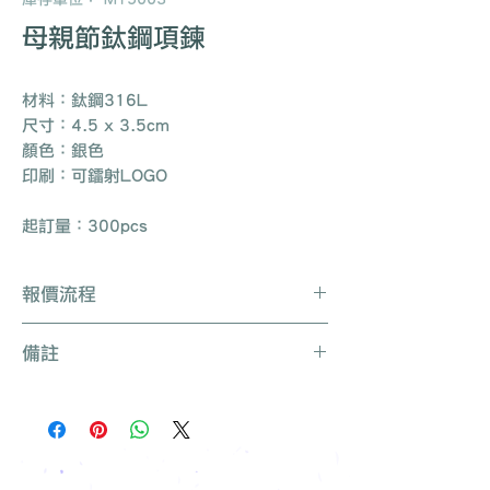
母親節鈦鋼項鍊
材料：鈦鋼316L
尺寸：4.5 x 3.5cm
顏色：銀色
印刷：可鐳射LOGO
起訂量：300pcs
報價流程
Whatsapp / 電郵 / 電話 / 網站即時對
備註
話聯絡我們
提供要查詢的產品編號 (e.g. :
產品種類繁多不能盡錄, 有需要可聯絡
UB3003)
我們查詢更多產品
說明要求
所有訂單免運費, 免費打版一次
留下聯絡資料
免費索取樣品參考
報價單會發到貴司電郵
我們有專人可為您推薦最適合的禮品訂