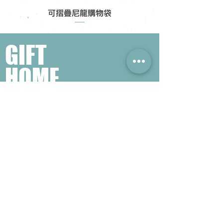
可摺疊尼龍購物袋
GIFT
HOME
​熱門禮品搜尋
＃企業禮品
＃公司禮品
＃環保禮品
＃紀念品
＃禮品訂造 ＃廣告禮品
＃宣傳禮品 ＃廣告贈品
＃學校禮品
＃禮品
＃環保袋 ＃帆布袋
＃文具禮品
＃不織布袋
＃小批量訂製...
聯絡我們
公司電話 :
(852) 6052 9404