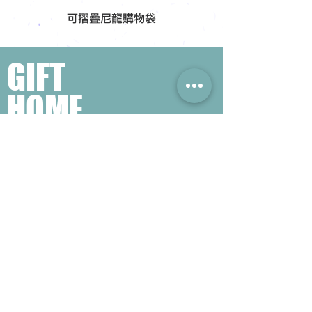
可摺疊尼龍購物袋
GIFT
HOME
​熱門禮品搜尋
＃企業禮品
＃公司禮品
＃環保禮品
＃紀念品
＃禮品訂造 ＃廣告禮品
＃宣傳禮品 ＃廣告贈品
＃學校禮品
＃禮品
＃環保袋 ＃帆布袋
＃文具禮品
＃不織布袋
＃小批量訂製...
聯絡我們
公司電話 :
(852) 6052 9404