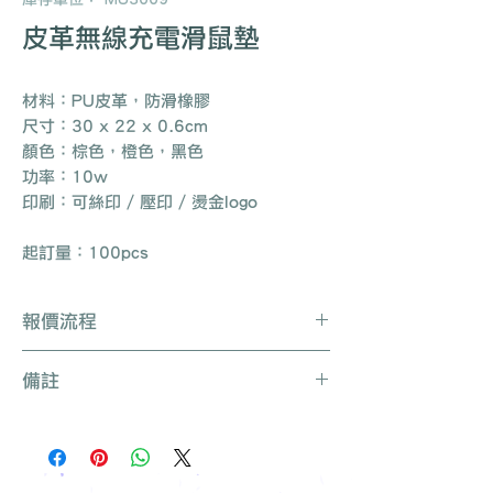
皮革無線充電滑鼠墊
材料：PU皮革，防滑橡膠
尺寸：30 x 22 x 0.6cm
顏色：棕色，橙色，黑色
功率：10w
印刷：可絲印 / 壓印 / 燙金logo
起訂量：100pcs
報價流程
Whatsapp / 電郵 / 電話 / 網站即時對
備註
話聯絡我們
提供要查詢的產品編號 (e.g. :
產品種類繁多不能盡錄, 有需要可聯絡
UB3003)
我們查詢更多產品
說明要求
所有訂單免運費, 免費打版一次
留下聯絡資料