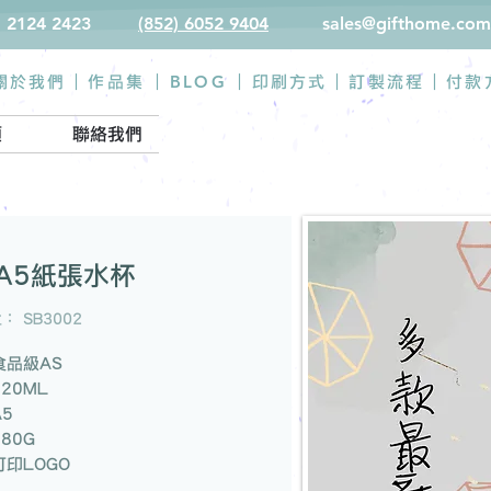
) 2124 2423
(852) 6052 9404
sales@gifthome.com
BLOG
關於我們 |
作品集
|
|
印刷方式
|
訂製流程
|
付款
類
聯絡我們
A5紙張水杯
 SB3002
 食品級AS
420ML
A5
180G
可印LOGO