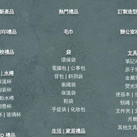
新產品
熱門禮品
訂製造
可彩印禮品
毛巾
​辦公室
校禮品
袋
文
環保袋
筆記
電腦包 | 公事包
原子
 | 水樽
背包
|
斜孭袋
金屬
保溫杯
​索繩袋
熒光
陶瓷杯
保溫袋
便簽本 |
動水樽
鞋袋
頸繩｜
摺疊杯
手提袋 | 化妝包
文件夾 |
 | 玻璃杯
月
​其他文
生活 | 家居禮品
ID 禮品