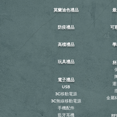
莫蘭迪色禮品
最
防疫禮品
​
高檔禮品
學
玩具禮品
杯
電子禮品
運
USB
3C移動電源
金屬杯
3C無線移動電源
手機配件
藍牙耳機
RF