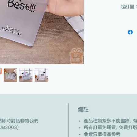
起訂量：
備註
/ 網站即時對話聯絡我們
產品種類繁多不能盡錄, 
B3003)
所有訂單免運費, 免費打
免費索取樣品參考