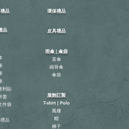
型禮品
環保禮品
禮品
皮具禮品
具
雨傘 | 傘袋
本
直傘
筆
縮骨傘
筆
​傘袋
筆
 便利貼
服飾訂製
卡套
T-shirt | Polo
 文件袋
風褸
曆
帽
具禮品
褲子