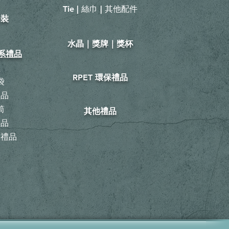
Tie | 絲巾 | 其他配件
套裝
​水晶｜獎牌｜獎杯
山系禮品
鞋
RPET 環保禮品
袋
禮品
筒
其他禮品
禮品
動禮品