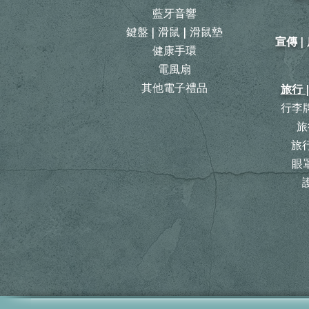
藍牙音響
鍵盤 | 滑鼠 | 滑鼠墊
宣傳 
健康手環
電風扇
其他電子禮品
旅行 
行李牌
旅
​
眼罩