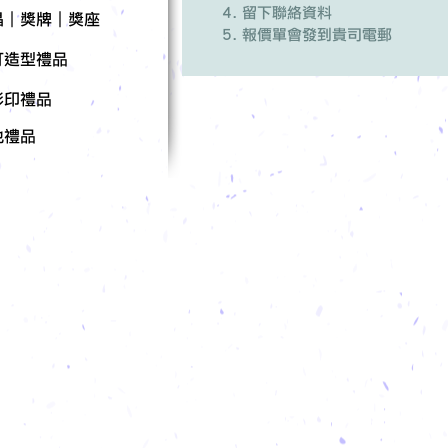
留下聯絡資料
晶｜獎牌｜獎座
報價單會發到貴司電郵
訂造型禮品
彩印禮品
他禮品