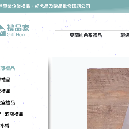
香港專業企業禮品、紀念品及贈品批發印刷公司
莫蘭迪色系禮品
環
全部禮品
保禮品
校禮品
公室禮品
 | 酒店禮品
| 水樽