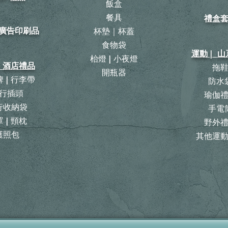
飯盒
餐具
禮盒
| 廣告印刷品
杯墊｜杯蓋
食物袋
運動 | 
枱燈 | 小夜燈
| 酒店禮品
拖
開瓶器
 | 行李帶
防水
行插頭
瑜伽
旅行收納袋
手電
 | 頸枕
野外
護照包
其他運