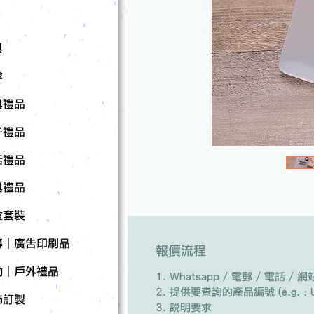
具
傘
具禮品
子禮品
活禮品
具禮品
盒套裝
傳｜廣告印刷品
報價流程
動｜戶外禮品
Whatsapp / 電郵 / 電話 
提供要查詢的產品編號 (e.g. : U
飾訂製
說明要求