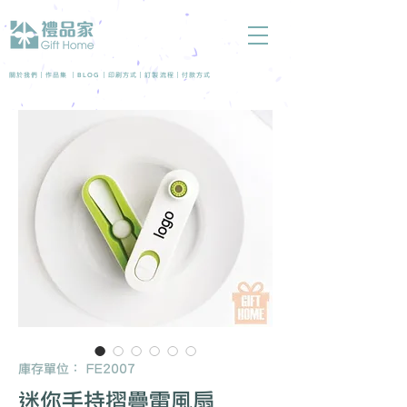
BLOG
關於我們 |
作品集
|
|
印刷方式
|
訂製流程
|
付款方式
庫存單位： FE2007
迷你手持摺疊電風扇