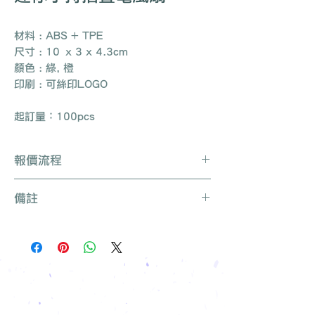
材料 : ABS + TPE
尺寸 : 10 x 3 x 4.3cm
顏色 : 綠, 橙
印刷 : 可絲印LOGO
起訂量：100pcs
報價流程
Whatsapp / 電郵 / 電話 / 網站即時對
備註
話聯絡我們
提供要查詢的產品編號 (e.g. :
產品種類繁多不能盡錄, 有需要可聯絡
UB3003)
我們查詢更多產品
說明要求
所有訂單免運費, 免費打版一次
留下聯絡資料
免費索取樣品參考
報價單會發到貴司電郵
我們有專人可為您推薦最適合的禮品訂
製