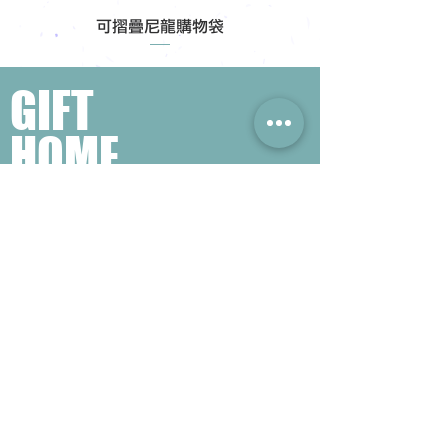
可摺疊尼龍購物袋
GIFT
HOME
​熱門禮品搜尋
＃企業禮品
＃公司禮品
＃環保禮品
＃紀念品
＃禮品訂造 ＃廣告禮品
＃宣傳禮品 ＃廣告贈品
＃學校禮品
＃禮品
＃環保袋 ＃帆布袋
＃文具禮品
＃不織布袋
＃小批量訂製...
聯絡我們
公司電話 :
(852) 6052 9404