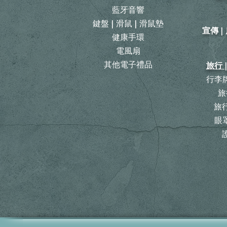
藍牙音響
鍵盤 | 滑鼠 | 滑鼠墊
宣傳 
健康手環
電風扇
其他電子禮品
旅行 
行李牌
旅
​
眼罩