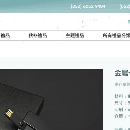
(852) 6052 9404
(852
保禮品
秋冬禮品
主題禮品
所有禮品分
金屬
庫存單位
材料 : 
尺寸 : 8
印刷 : 
容量 : 
32G
保養 : 