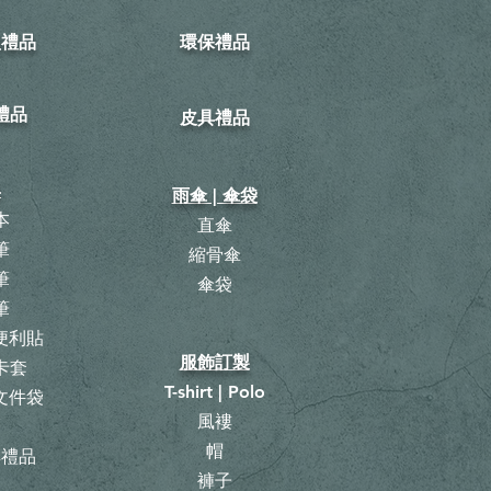
型禮品
環保禮品
禮品
皮具禮品
具
雨傘 | 傘袋
本
直傘
筆
縮骨傘
筆
​傘袋
筆
 便利貼
服飾訂製
卡套
T-shirt | Polo
 文件袋
風褸
曆
帽
具禮品
褲子