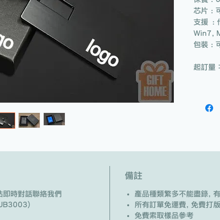
芯片 :
支援 : 
Win7,
包裝 :
起訂量：
備註
/ 網站即時對話聯絡我們
產品種類繁多不能盡錄, 
B3003)
所有訂單免運費, 免費打
免費索取樣品參考