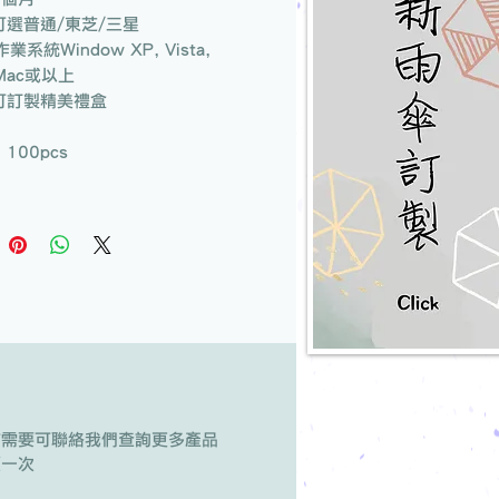
 可選普通/東芝/三星
作業系統Window XP, Vista,
 Mac或以上
 可訂製精美禮盒
100pcs
有需要可聯絡我們查詢更多產品
版一次