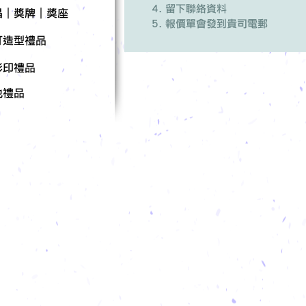
留下聯絡資料
晶｜獎牌｜獎座
報價單會發到貴司電郵
訂造型禮品
彩印禮品
他禮品