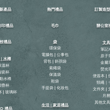
新產品
熱門禮品
訂製造
可彩印禮品
毛巾
​辦公室
校禮品
袋
文
環保袋
筆記
電腦包 | 公事包
原子
 | 水樽
背包
|
斜孭袋
金屬
保溫杯
​索繩袋
熒光
陶瓷杯
保溫袋
便簽本 |
動水樽
鞋袋
頸繩｜
摺疊杯
手提袋 | 化妝包
文件夾 |
 | 玻璃杯
月
​其他文
生活 | 家居禮品
ID 禮品