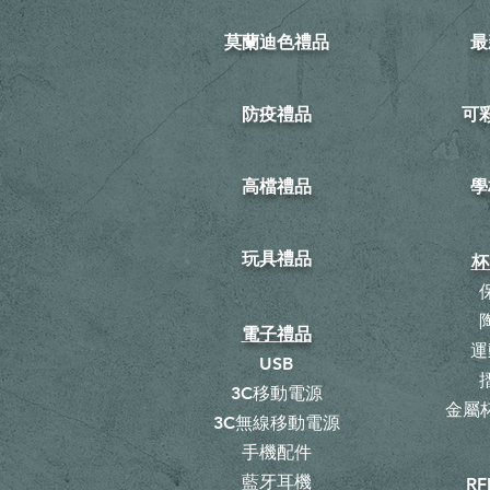
莫蘭迪色禮品
最
防疫禮品
​
高檔禮品
學
玩具禮品
杯
電子禮品
運
USB
3C移動電源
金屬杯
3C無線移動電源
手機配件
藍牙耳機
RF