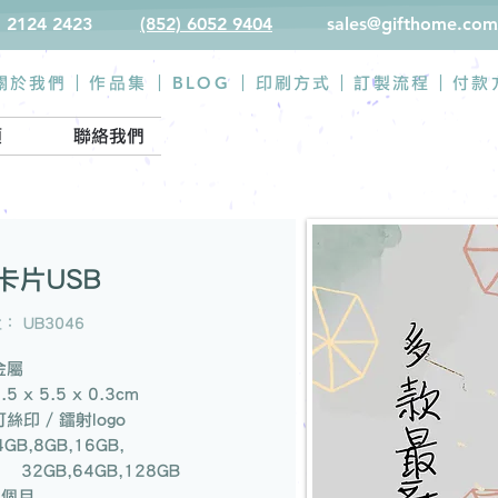
) 2124 2423
(852) 6052 9404
sales@gifthome.com
BLOG
關於我們 |
作品集
|
|
印刷方式
|
訂製流程
|
付款
類
聯絡我們
卡片USB
： UB3046
金屬
.5 x 5.5 x 0.3cm
可絲印 / 鐳射logo
4GB,8GB,16GB,
B,64GB,128GB
6個月