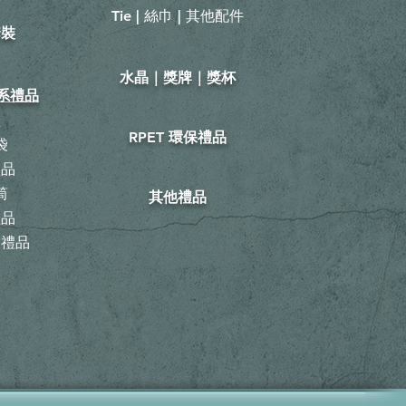
Tie | 絲巾 | 其他配件
套裝
​水晶｜獎牌｜獎杯
山系禮品
鞋
RPET 環保禮品
袋
禮品
筒
其他禮品
禮品
動禮品