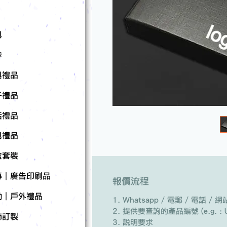
具
傘
具禮品
子禮品
活禮品
具禮品
盒套裝
傳｜廣告印刷品
報價流程
動｜戶外禮品
Whatsapp / 電郵 / 電話 
提供要查詢的產品編號 (e.g. : U
飾訂製
說明要求