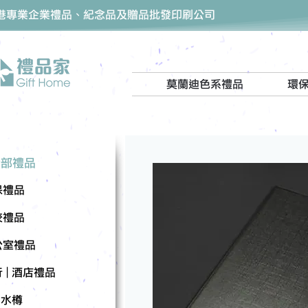
香港專業企業禮品、紀念品及贈品批發印刷公司
莫蘭迪色系禮品
環
全部禮品
保禮品
校禮品
公室禮品
 | 酒店禮品
| 水樽