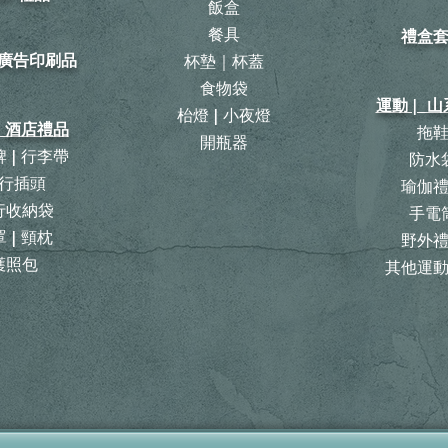
飯盒
餐具
禮盒
| 廣告印刷品
杯墊｜杯蓋
食物袋
運動 | 
枱燈 | 小夜燈
| 酒店禮品
拖
開瓶器
 | 行李帶
防水
行插頭
瑜伽
旅行收納袋
手電
 | 頸枕
野外
護照包
其他運