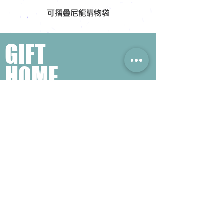
可摺疊尼龍購物袋
GIFT
HOME
​熱門禮品搜尋
＃企業禮品
＃公司禮品
＃環保禮品
＃紀念品
＃禮品訂造 ＃廣告禮品
＃宣傳禮品 ＃廣告贈品
＃學校禮品
＃禮品
＃環保袋 ＃帆布袋
＃文具禮品
＃不織布袋
＃小批量訂製...
聯絡我們
公司電話 :
(852) 6052 9404