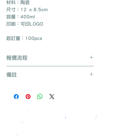
材料：陶瓷
尺寸：12 x 8.5cm
容量：400ml
印刷：可印LOGO
起訂量：100pcs
報價流程
Whatsapp / 電郵 / 電話 / 網站即時對
備註
話聯絡我們
提供要查詢的產品編號 (e.g. :
產品種類繁多不能盡錄, 有需要可聯絡
UB3003)
我們查詢更多產品
說明要求
所有訂單免運費, 免費打版一次
留下聯絡資料
免費索取樣品參考
報價單會發到貴司電郵
我們有專人可為您推薦最適合的禮品訂
製