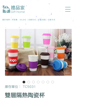
BLOG
關於我們 |
作品集
|
|
印刷方式
|
訂製流程
|
付款方式
庫存單位： TC5031
雙層隔熱陶瓷杯