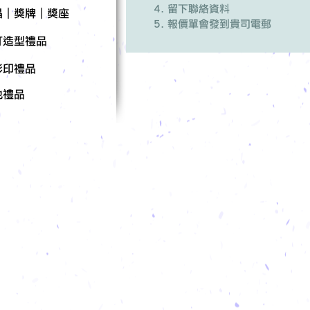
留下聯絡資料
晶｜獎牌｜獎座
報價單會發到貴司電郵
訂造型禮品
彩印禮品
他禮品