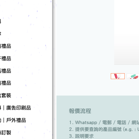
具
傘
具禮品
子禮品
活禮品
具禮品
盒套裝
傳｜廣告印刷品
報價流程
動｜戶外禮品
Whatsapp / 電郵 / 電話 
提供要查詢的產品編號 (e.g. : U
飾訂製
說明要求