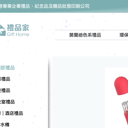
香港專業企業禮品、紀念品及贈品批發印刷公司
莫蘭迪色系禮品
環
全部禮品
保禮品
校禮品
公室禮品
 | 酒店禮品
| 水樽