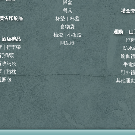
飯盒
餐具
禮盒
| 廣告印刷品
杯墊｜杯蓋
食物袋
運動 | 
枱燈 | 小夜燈
| 酒店禮品
拖
開瓶器
 | 行李帶
防水
行插頭
瑜伽
旅行收納袋
手電
 | 頸枕
野外
護照包
其他運