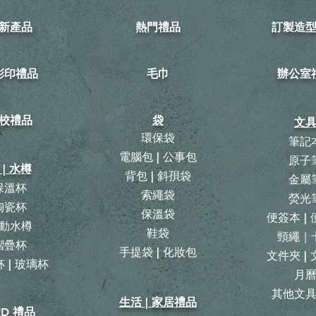
新產品
熱門禮品
訂製造
可彩印禮品
毛巾
​辦公室
校禮品
袋
文
環保袋
筆記
電腦包 | 公事包
原子
 | 水樽
背包
|
斜孭袋
金屬
保溫杯
​索繩袋
熒光
陶瓷杯
保溫袋
便簽本 |
動水樽
鞋袋
頸繩｜
摺疊杯
手提袋 | 化妝包
文件夾 |
 | 玻璃杯
月
​其他文
生活 | 家居禮品
ID 禮品