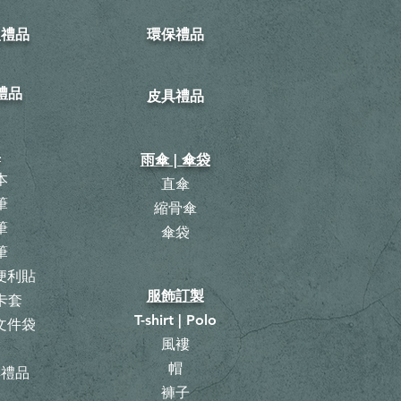
型禮品
環保禮品
禮品
皮具禮品
具
雨傘 | 傘袋
本
直傘
筆
縮骨傘
筆
​傘袋
筆
 便利貼
服飾訂製
卡套
T-shirt | Polo
 文件袋
風褸
曆
帽
具禮品
褲子