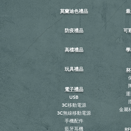
莫蘭迪色禮品
最
防疫禮品
​
高檔禮品
學
玩具禮品
杯
電子禮品
運
USB
3C移動電源
金屬杯
3C無線移動電源
手機配件
藍牙耳機
RF