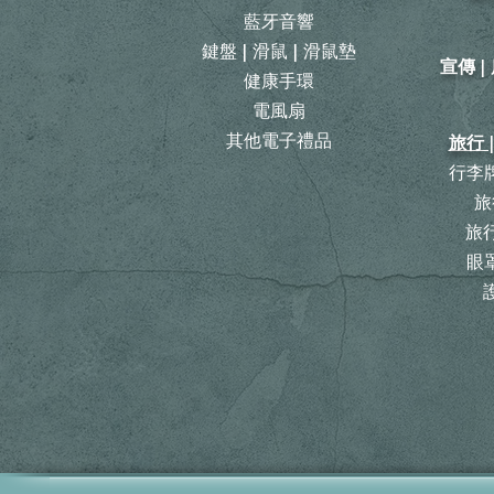
藍牙音響
鍵盤 | 滑鼠 | 滑鼠墊
宣傳 
健康手環
電風扇
其他電子禮品
旅行 
行李牌
旅
​
眼罩