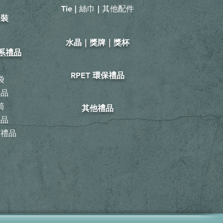
Tie | 絲巾 | 其他配件
套裝
​水晶｜獎牌｜獎杯
山系禮品
鞋
RPET 環保禮品
袋
禮品
筒
其他禮品
禮品
動禮品