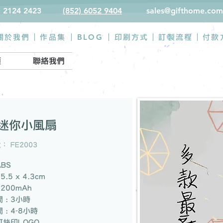
) 2124 2423
(852) 6052 9404
sales@gifthome.com
BLOG
關於我們 |
作品集
|
|
印刷方式
|
訂製流程
|
付款
類
聯絡我們
迷你小風扇
 FE2003
ABS
5.5 x 4.3cm
1200mAh
 : 3小時
 : 4-8小時
 可絲印LOGO