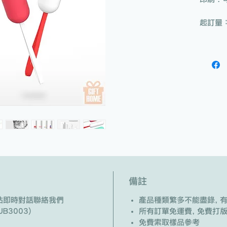
起訂量：
備註
/ 網站即時對話聯絡我們
產品種類繁多不能盡錄, 
B3003)
所有訂單免運費, 免費打
免費索取樣品參考