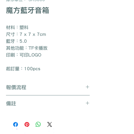
魔方藍牙音箱
材料：塑料
尺寸：7 x 7 x 7cm
藍牙：5.0
其他功能：TF卡播放
印刷：可印LOGO
起訂量：100pcs
報價流程
Whatsapp / 電郵 / 電話 / 網站即時對
備註
話聯絡我們
提供要查詢的產品編號 (e.g. :
產品種類繁多不能盡錄, 有需要可聯絡
UB3003)
我們查詢更多產品
說明要求
所有訂單免運費, 免費打版一次
留下聯絡資料