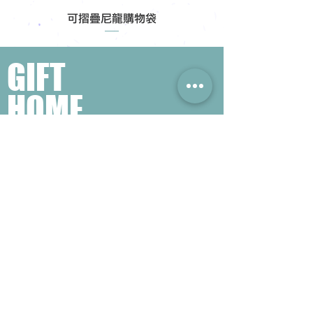
可摺疊尼龍購物袋
GIFT
HOME
​熱門禮品搜尋
＃企業禮品
＃公司禮品
＃環保禮品
＃紀念品
＃禮品訂造 ＃廣告禮品
＃宣傳禮品 ＃廣告贈品
＃學校禮品
＃禮品
＃環保袋 ＃帆布袋
＃文具禮品
＃不織布袋
＃小批量訂製...
聯絡我們
公司電話 :
(852) 6052 9404