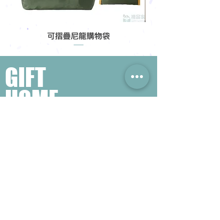
可摺疊尼龍購物袋
GIFT
HOME
​熱門禮品搜尋
＃企業禮品
＃公司禮品
＃環保禮品
＃紀念品
＃禮品訂造 ＃廣告禮品
＃宣傳禮品 ＃廣告贈品
＃學校禮品
＃禮品
＃環保袋 ＃帆布袋
＃文具禮品
＃不織布袋
＃小批量訂製...
聯絡我們