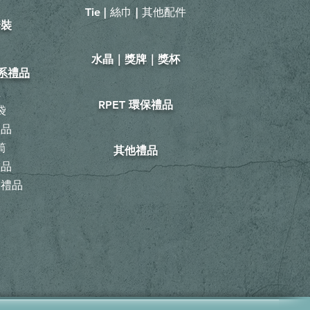
Tie | 絲巾 | 其他配件
套裝
​水晶｜獎牌｜獎杯
山系禮品
鞋
RPET 環保禮品
袋
禮品
筒
其他禮品
禮品
動禮品