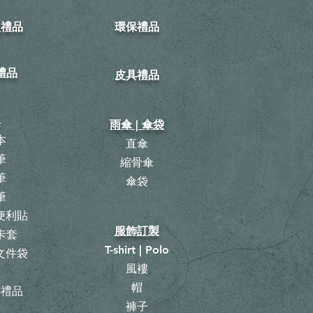
型禮品
環保禮品
禮品
皮具禮品
具
雨傘 | 傘袋
本
直傘
筆
縮骨傘
筆
​傘袋
筆
 便利貼
服飾訂製
卡套
T-shirt | Polo
 文件袋
風褸
曆
帽
具禮品
褲子