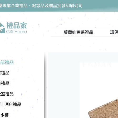
香港專業企業禮品、紀念品及贈品批發印刷公司
莫蘭迪色系禮品
環
全部禮品
保禮品
校禮品
公室禮品
 | 酒店禮品
| 水樽