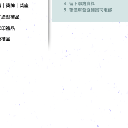
留下聯絡資料
晶｜獎牌｜獎座
報價單會發到貴司電郵
訂造型禮品
彩印禮品
他禮品