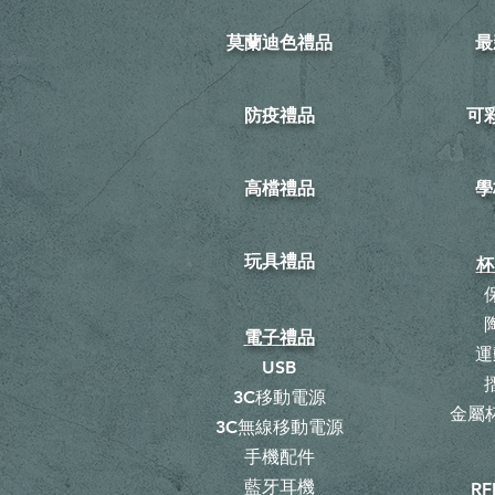
莫蘭迪色禮品
最
防疫禮品
​
高檔禮品
學
玩具禮品
杯
電子禮品
運
USB
3C移動電源
金屬杯
3C無線移動電源
手機配件
藍牙耳機
RF