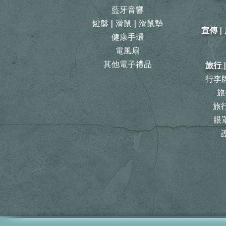
藍牙音響
鍵盤 | 滑鼠 | 滑鼠墊
宣傳 
健康手環
電風扇
其他電子禮品
旅行 
行李牌
旅
​
眼罩