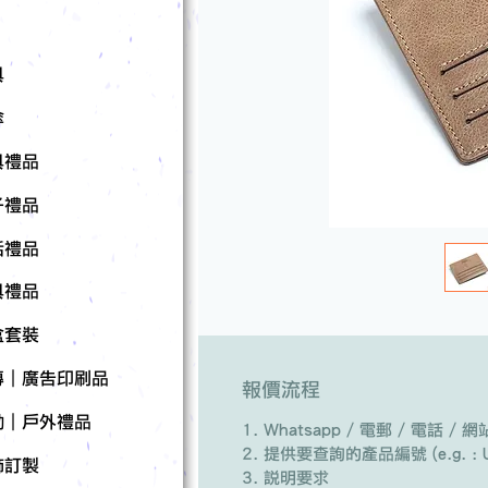
具
傘
具禮品
子禮品
活禮品
具禮品
盒套裝
傳｜廣告印刷品
報價流程
動｜戶外禮品
Whatsapp / 電郵 / 電話 
提供要查詢的產品編號 (e.g. : U
飾訂製
說明要求