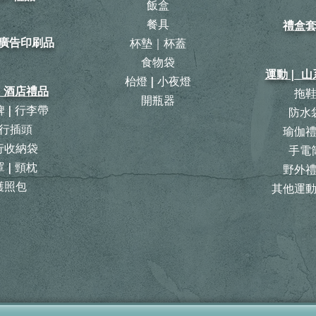
飯盒
餐具
禮盒
| 廣告印刷品
杯墊｜杯蓋
食物袋
運動 | 
枱燈 | 小夜燈
| 酒店禮品
拖
開瓶器
 | 行李帶
防水
行插頭
瑜伽
旅行收納袋
手電
 | 頸枕
野外
護照包
其他運