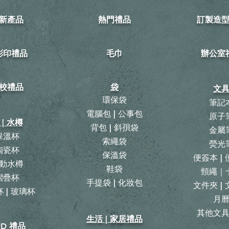
新產品
熱門禮品
訂製造
可彩印禮品
毛巾
​辦公室
校禮品
袋
文
環保袋
筆記
電腦包 | 公事包
原子
 | 水樽
背包
|
斜孭袋
金屬
保溫杯
​索繩袋
熒光
陶瓷杯
保溫袋
便簽本 |
動水樽
鞋袋
頸繩｜
摺疊杯
手提袋 | 化妝包
文件夾 |
 | 玻璃杯
月
​其他文
生活 | 家居禮品
ID 禮品