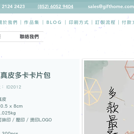
) 2124 2423
(852) 6052 9404
sales@gifthome.com
BLOG
關於我們 |
作品集
|
|
印刷方式
|
訂製流程
|
付款
類
聯絡我們
ID真皮多卡卡片包
 ID2012
真皮
.5 x 8cm
025kg
絲印 / 壓印 / 燙印LOGO
300pcs