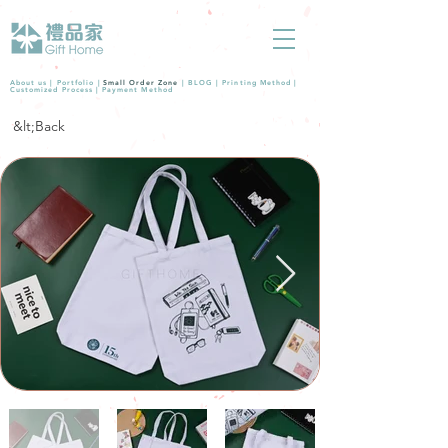
About us |
Portfolio
|
Small Order Zone
|
BLOG
|
Printing Method
|
Customized Process
|
Payment Method
&lt;Back