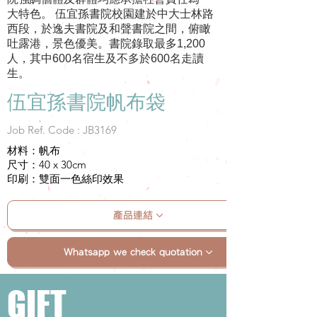
大特色。 伍宜孫書院校園建於中大士林路
西段，於逸夫書院及和聲書院之間，俯瞰
吐露港，景色優美。書院錄取最多1,200
人，其中600名宿生及不多於600名走讀
生。
伍宜孫書院帆布袋
Job Ref. Code : JB3169
材料：帆布
尺寸：40 x 30cm
印刷：雙面一色絲印效果
產品連結
Whatsapp we check quotation
GIFT