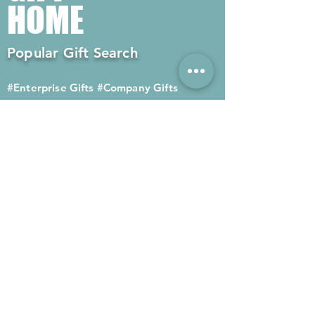
HOME
Popular Gift Search
#Enterprise Gifts
#Company Gifts
#Environmental Gifts
# Souvenirs
# Gift Ordering# Advertising
Gifts# Promotion Gifts# Advertising
Gifts
Contact us
Company phone:
(852) 2564 4455
Mobile phone: (852) 6052 9404
Whatsapp: (852) 6052 9404
Fax: (852) 2124 2423
Email: Sales@gifthome.com.hk