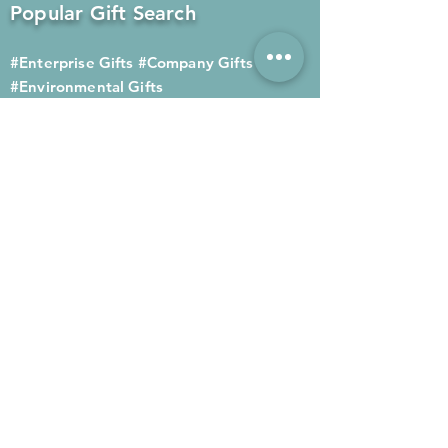
Popular Gift Search
#Enterprise Gifts
#Company Gifts
#Environmental Gifts
# Souvenirs
# Gift Ordering# Advertising
Gifts# Promotion Gifts# Advertising
Gifts
Contact us
Company phone:
(852) 2564 4455
Mobile phone: (852) 6052 9404
Whatsapp: (852) 6052 9404
Fax: (852) 2124 2423
Email: Sales@gifthome.com.hk
Subscribe to Gifthome's latest
gifts