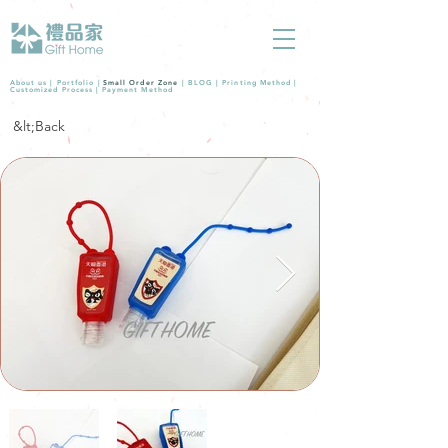
About us |
Portfolio
|
Small Order Zone
|
BLOG
|
Printing Method
|
Customized Process
|
Payment Method
&lt;Back