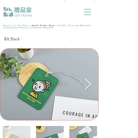
About us |
Portfolio
|
Small Order Zone
|
BLOG
|
Printing Method
|
Customized Process
|
Payment Method
&lt;Back