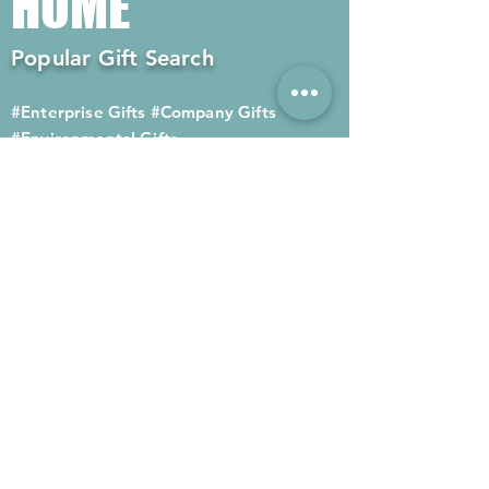
HOME
Popular Gift Search
#Enterprise Gifts
#Company Gifts
#Environmental Gifts
# Souvenirs
# Gift Ordering# Advertising
Gifts# Promotion Gifts# Advertising
Gifts
Contact us
Company phone:
(852) 2564 4455
Mobile phone: (852) 6052 9404
Whatsapp: (852) 6052 9404
Fax: (852) 2124 2423
Email: Sales@gifthome.com.hk
Subscribe to Gifthome's latest