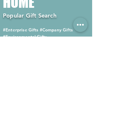
HOME
Popular Gift Search
#Enterprise Gifts
#Company Gifts
#Environmental Gifts
# Souvenirs
# Gift Ordering# Advertising
Gifts# Promotion Gifts# Advertising
Gifts
Contact us
Company phone:
(852) 2564 4455
Mobile phone: (852) 6052 9404
Whatsapp: (852) 6052 9404
Fax: (852) 2124 2423
Email: Sales@gifthome.com.hk
Subscribe to Gifthome's latest