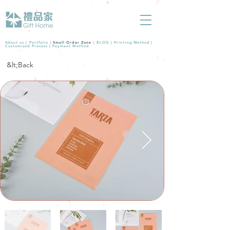
About us |
Portfolio
|
Small Order Zone
|
BLOG
|
Printing Method
|
Customized Process
|
Payment Method
&lt;Back