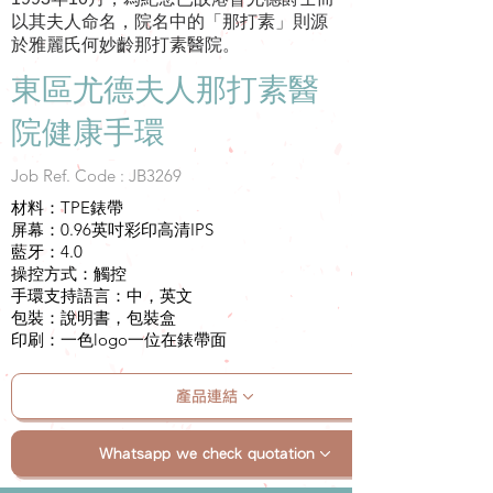
以其夫人命名，院名中的「那打素」則源
於雅麗氏何妙齡那打素醫院。
東區尤德夫人那打素醫
院健康手環
Job Ref. Code : JB3269
材料：TPE錶帶
屏幕：0.96英吋彩印高清IPS
藍牙：4.0
操控方式：觸控
手環支持語言：中，英文
包裝：說明書，包裝盒
印刷：一色logo一位在錶帶面
產品連結
Whatsapp we check quotation