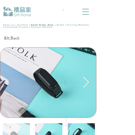
About us |
Portfolio
|
Small Order Zone
|
BLOG
|
Printing Method
|
Customized Process
|
Payment Method
&lt;Back