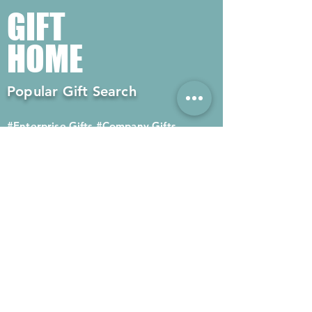
GIFT
HOME
Popular Gift Search
#Enterprise Gifts
#Company Gifts
#Environmental Gifts
# Souvenirs
# Gift Ordering# Advertising
Gifts# Promotion Gifts# Advertising
Gifts
Contact us
Company phone:
(852) 2564 4455
Mobile phone: (852) 6052 9404
Whatsapp: (852) 6052 9404
Fax: (852) 2124 2423