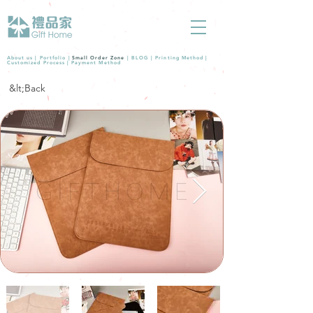
About us |
Portfolio
|
Small Order Zone
|
BLOG
|
Printing Method
|
Customized Process
|
Payment Method
&lt;Back