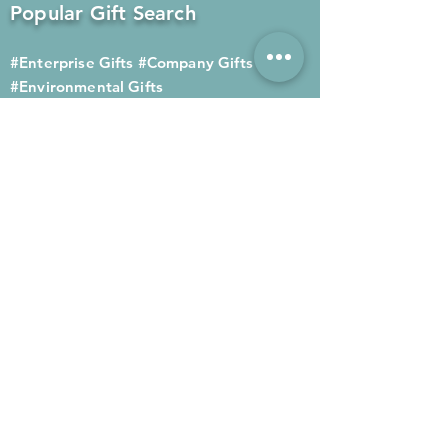
Popular Gift Search
#Enterprise Gifts
#Company Gifts
#Environmental Gifts
# Souvenirs
# Gift Ordering# Advertising
Gifts# Promotion Gifts# Advertising
Gifts
Contact us
Company phone:
(852) 2564 4455
Mobile phone: (852) 6052 9404
Whatsapp: (852) 6052 9404
Fax: (852) 2124 2423
Email: Sales@gifthome.com.hk
Subscribe to Gifthome's latest
gifts