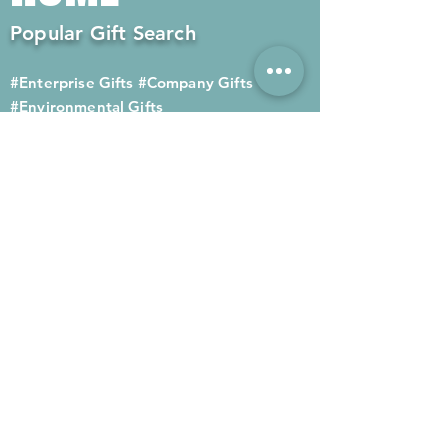
Popular Gift Search
#Enterprise Gifts
#Company Gifts
#Environmental Gifts
# Souvenirs
# Gift Ordering# Advertising
Gifts# Promotion Gifts# Advertising
Gifts
Contact us
Company phone:
(852) 2564 4455
Mobile phone: (852) 6052 9404
Whatsapp: (852) 6052 9404
Fax: (852) 2124 2423
Email: Sales@gifthome.com.hk
Subscribe to Gifthome's latest
gifts