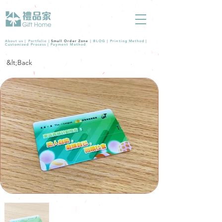
About us |
Portfolio
|
Small Order Zone
|
BLOG
|
Printing Method
|
Customized Process
|
Payment Method
&lt;Back