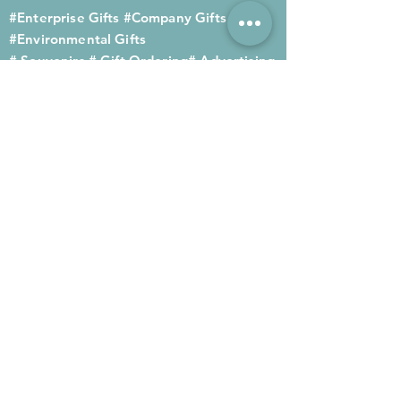
#Enterprise Gifts
#Company Gifts
#Environmental Gifts
# Souvenirs
# Gift Ordering# Advertising
Gifts# Promotion Gifts# Advertising
Gifts
Contact us
Company phone:
(852) 2564 4455
Mobile phone: (852) 6052 9404
Whatsapp: (852) 6052 9404
Fax: (852) 2124 2423
Email: Sales@gifthome.com.hk
Subscribe to Gifthome's latest
gifts
Through email, we can immediately