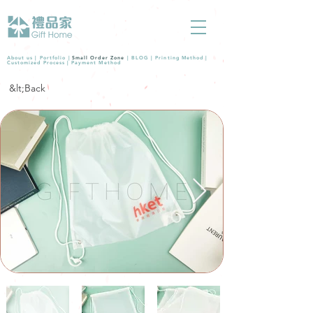
About us |
Portfolio
|
Small Order Zone
|
BLOG
|
Printing Method
|
Customized Process
|
Payment Method
&lt;Back