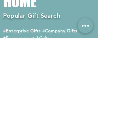
HOME
Popular Gift Search
#Enterprise Gifts
#Company Gifts
#Environmental Gifts
# Souvenirs
# Gift Ordering# Advertising
Gifts# Promotion Gifts# Advertising
Gifts
Contact us
Company phone:
(852) 2564 4455
Mobile phone: (852) 6052 9404
Whatsapp: (852) 6052 9404
Fax: (852) 2124 2423
Email: Sales@gifthome.com.hk
Subscribe to Gifthome's latest