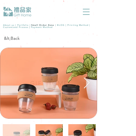
About us |
Portfolio
|
Small Order Zone
|
BLOG
|
Printing Method
|
Customized Process
|
Payment Method
&lt;Back