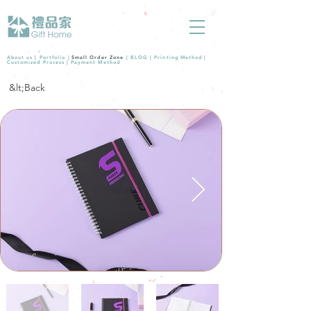
About us |
Portfolio
|
Small Order Zone
|
BLOG
|
Printing Method
|
Customized Process
|
Payment Method
&lt;Back