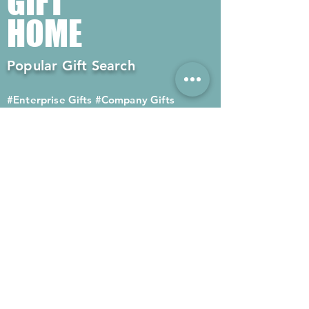
GIFT
HOME
Popular Gift Search
#Enterprise Gifts
#Company Gifts
#Environmental Gifts
# Souvenirs
# Gift Ordering# Advertising
Gifts# Promotion Gifts# Advertising
Gifts
Contact us
Company phone:
(852) 2564 4455
Mobile phone: (852) 6052 9404
Whatsapp: (852) 6052 9404
Fax: (852) 2124 2423
Email: Sales@gifthome.com.hk