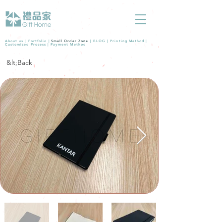
About us |
Portfolio
|
Small Order Zone
|
BLOG
|
Printing Method
|
Customized Process
|
Payment Method
&lt;Back