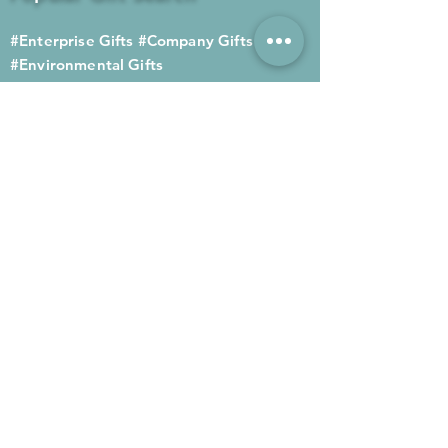
#Enterprise Gifts
#Company Gifts
#Environmental Gifts
# Souvenirs
# Gift Ordering# Advertising
Gifts# Promotion Gifts# Advertising
Gifts
Contact us
Company phone:
(852) 2564 4455
Mobile phone: (852) 6052 9404
Whatsapp: (852) 6052 9404
Fax: (852) 2124 2423
Email: Sales@gifthome.com.hk
Subscribe to Gifthome's latest
gifts
Through email, we can immediately