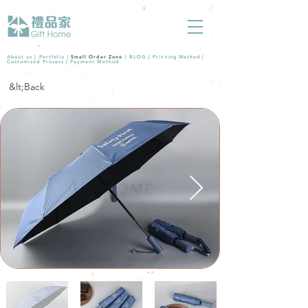
About us |
Portfolio
|
Small Order Zone
|
BLOG
|
Printing Method
|
Customized Process
|
Payment Method
&lt;Back