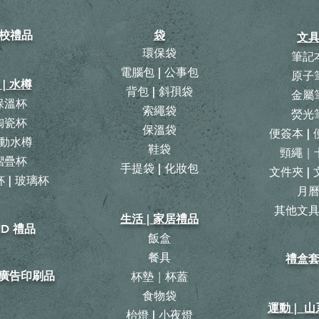
校禮品
袋
文
環保袋
筆記
電腦包 | 公事包
原子
 | 水樽
背包
|
斜孭袋
金屬
保溫杯
​索繩袋
熒光
陶瓷杯
保溫袋
便簽本 |
動水樽
鞋袋
頸繩｜
摺疊杯
手提袋 | 化妝包
文件夾 |
 | 玻璃杯
月
​其他文
生活 | 家居禮品
ID 禮品
飯盒
餐具
禮盒
| 廣告印刷品
杯墊｜杯蓋
食物袋
運動 | 
枱燈 | 小夜燈