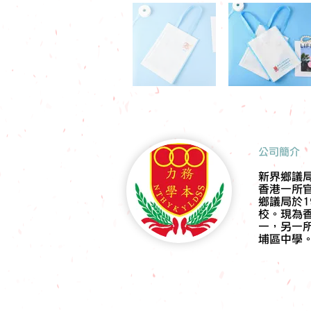
​公司簡介
新界鄉議
香港一所
鄉議局於1
校。現為
一，另一
埔區中學