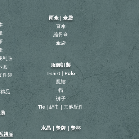
具
雨傘 | 傘袋
本
直傘
筆
縮骨傘
筆
​傘袋
筆
 便利貼
服飾訂製
卡套
T-shirt | Polo
 文件袋
風褸
曆
帽
具禮品
褲子
Tie | 絲巾 | 其他配件
套裝
​水晶｜獎牌｜獎杯
山系禮品