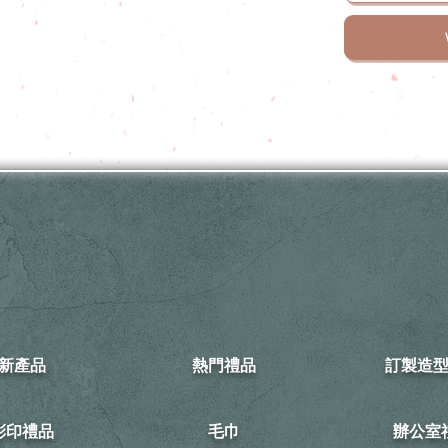
新產品
熱門禮品
訂製造
可彩印禮品
毛巾
​辦公室