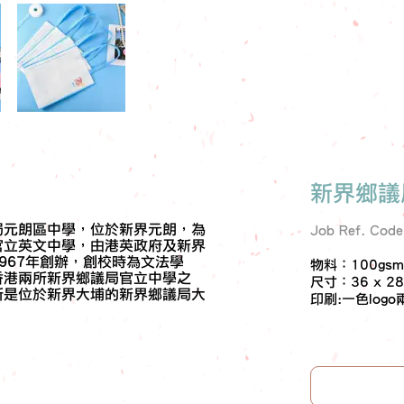
新界鄉議
局元朗區中學，位於新界元朗，為
Job Ref. Cod
官立英文中學，由港英政府及新界
967年創辦，創校時為文法學
物料：100gs
香港兩所新界鄉議局官立中學之
尺寸：36 x 28
所是位於新界大埔的新界鄉議局大
印刷:一色logo
。