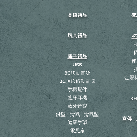
高檔禮品
學
玩具禮品
杯
電子禮品
運
USB
3C移動電源
金屬杯
3C無線移動電源
手機配件
藍牙耳機
RF
藍牙音響
鍵盤 | 滑鼠 | 滑鼠墊
宣傳 
健康手環
電風扇