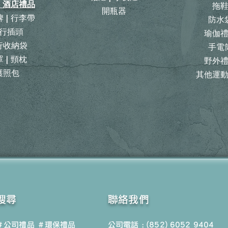
| 酒店禮品
拖
開瓶器
 | 行李帶
防水
行插頭
瑜伽
旅行收納袋
手電
 | 頸枕
野外
護照包
其他運
搜尋
聯絡我們
＃公司禮品
＃環保禮品
公司電話 : (852) 6052 9404